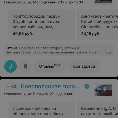
Новополоцк, ул. Молодёжная, 205
до 18:00
Криптоспоридии парвум
Анититела к антиг
(Cryptosporidium parvum),
Китайской двуустк
диарейный синдром,
Clonorchis sinensis
антигенный тест
49,58 руб.
24,15 руб.
Отзыв
.
Прекрасная лаборатория, чуткий и
внимательный персонал на ресепшене, взятие крови
Еще
безболезненное. Консультация врача и вкусный кофе,
как бонус. Благодарю.
1243
Отзывы
Все адреса
Новополоцкая городская детская поликлиника
4.0
Новополоцк, ул. Блохина, 27
до 20:00
Исследование кала на
Выявление Ig A, M,
обнаружение простейших
антигенам лямбли