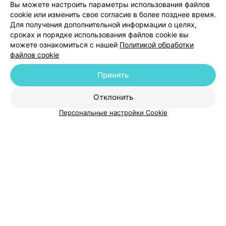
Вы можете настроить параметры использования файлов
Добавить компанию
cookie или изменить свое согласие в более позднее время.
Для получения дополнительной информации о целях,
сроках и порядке использования файлов cookie вы
Добавить специалиста
можете ознакомиться с нашей
Политикой обработки
файлов cookie
Принять
Отклонить
О проекте
Новости проекта
Размещение рекламы
Персональные настройки Cookie
Медицинский маркетинг
Публичный договор
Пользовательское соглашение
Способы оплаты
Вакансии
Партнеры
Написать руководителю 103.by
Написать в поддержку
Персональные настройки cookie
Обработка персональных данных