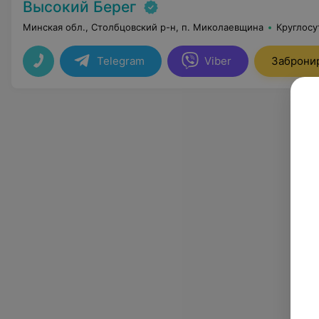
Высокий Берег
Минская обл., Столбцовский р-н, п. Миколаевщина
Круглосу
Telegram
Viber
Заброни