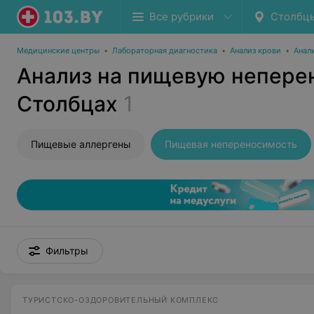
Все рубрики
Столбц
Медицинские центры
•
Лабораторная диагностика
•
Анализ крови
•
Анал
Анализ на пищевую непере
Столбцах
1
Пищевые аллергены
Пищевая непереносимость
Фильтры
ТУРИСТСКО-ОЗДОРОВИТЕЛЬНЫЙ КОМПЛЕКС