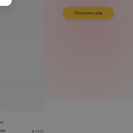
нг
сии
© 2026 ООО «Артокс Лаб», УНП 191700409
| 220012,