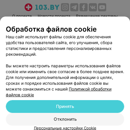
О проекте
Новости проекта
Размещение рекламы
Медицинский маркетинг
Публичный договор
Обработка файлов cookie
Пользовательское соглашение
Способы оплаты
Наш сайт использует файлы cookie для обеспечения
Вакансии
Партнеры
удобства пользователей сайта, его улучшения, сбора
статистики и предоставления персонализированных
Написать руководителю 103.by
рекомендаций.
Написать в поддержку
Персональные настройки cookie
Вы можете настроить параметры использования файлов
cookie или изменить свое согласие в более позднее время.
Обработка персональных данных
Для получения дополнительной информации о целях,
сроках и порядке использования файлов cookie вы
можете ознакомиться с нашей
Политикой обработки
файлов cookie
Принять
© 2026 ООО «Артокс Лаб», УНП 191700409
| 220012, Республика Беларусь,
Отклонить
г. Минск, улица Толбухина, 2, пом. 16 | help@103.by
Персональные настройки Cookie
Служба поддержки
+375 291212755