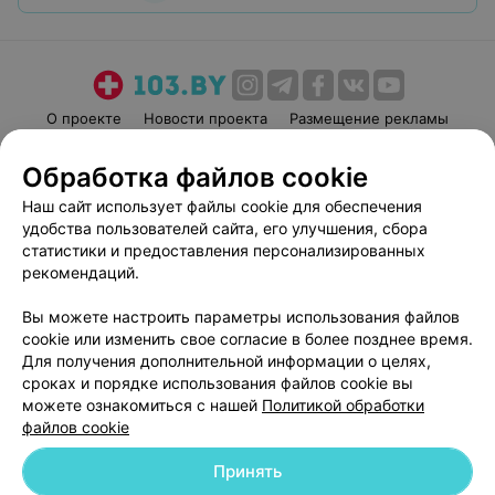
О проекте
Новости проекта
Размещение рекламы
Медицинский маркетинг
Публичный договор
Обработка файлов cookie
Пользовательское соглашение
Способы оплаты
Наш сайт использует файлы cookie для обеспечения
Вакансии
Партнеры
удобства пользователей сайта, его улучшения, сбора
Написать руководителю 103.by
статистики и предоставления персонализированных
рекомендаций.
Написать в поддержку
Персональные настройки cookie
Вы можете настроить параметры использования файлов
Обработка персональных данных
cookie или изменить свое согласие в более позднее время.
Для получения дополнительной информации о целях,
сроках и порядке использования файлов cookie вы
можете ознакомиться с нашей
Политикой обработки
файлов cookie
Принять
© 2026 ООО «Артокс Лаб», УНП 191700409
| 220012, Республика Беларусь,