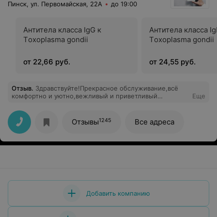
Пинск, ул. Первомайская, 22А
до 19:00
Антитела класса IgG к
Антитела класса Ig
Тoxoplasma gondii
Тoxoplasma gondii
от 22,66 руб.
от 24,55 руб.
Отзыв
.
Здравствуйте!Прекрасное обслуживание,всё
комфортно и уютно,вежливый и приветливый
Еще
обслуживающий персонал. Быстрый результат
анализов и доступные цены.Спасибо огромное за
обслуживание,успешной работы в дальнейшем!
1245
Отзывы
Все адреса
Добавить компанию