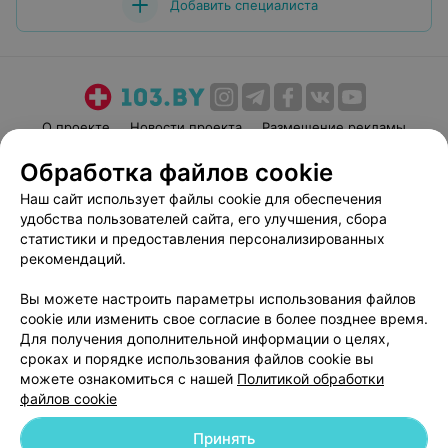
Добавить специалиста
О проекте
Новости проекта
Размещение рекламы
Медицинский маркетинг
Публичный договор
Обработка файлов cookie
Пользовательское соглашение
Способы оплаты
Наш сайт использует файлы cookie для обеспечения
Вакансии
Партнеры
удобства пользователей сайта, его улучшения, сбора
статистики и предоставления персонализированных
Написать руководителю 103.by
рекомендаций.
Написать в поддержку
Персональные настройки cookie
Вы можете настроить параметры использования файлов
cookie или изменить свое согласие в более позднее время.
Обработка персональных данных
Для получения дополнительной информации о целях,
сроках и порядке использования файлов cookie вы
можете ознакомиться с нашей
Политикой обработки
файлов cookie
Принять