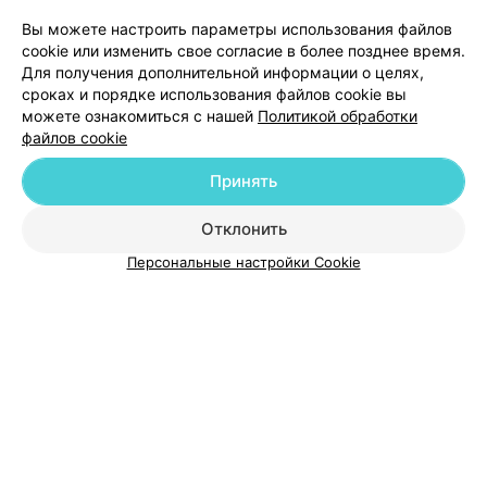
Добавить компанию
Вы можете настроить параметры использования файлов
cookie или изменить свое согласие в более позднее время.
Добавить специалиста
Для получения дополнительной информации о целях,
сроках и порядке использования файлов cookie вы
можете ознакомиться с нашей
Политикой обработки
файлов cookie
Принять
О проекте
Новости проекта
Размещение рекламы
Отклонить
Медицинский маркетинг
Публичный договор
Пользовательское соглашение
Способы оплаты
Персональные настройки Cookie
Вакансии
Партнеры
Написать руководителю 103.by
Написать в поддержку
Персональные настройки cookie
Обработка персональных данных