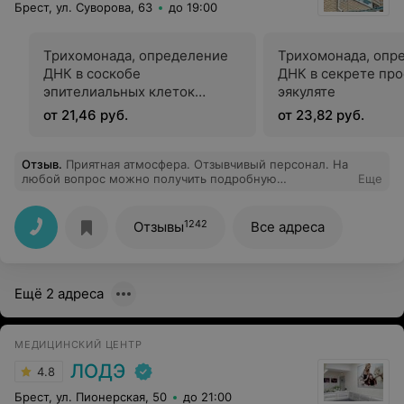
Брест, ул. Суворова, 63
до 19:00
Трихомонада, определение
Трихомонада, опр
ДНК в соскобе
ДНК в секрете про
эпителиальных клеток
эякуляте
урогенитального тракта
от 21,46 руб.
от 23,82 руб.
Отзыв
.
Приятная атмосфера. Отзывчивый персонал. На
любой вопрос можно получить подробную
Еще
информацию.
1242
Отзывы
Все адреса
Ещё 2 адреса
МЕДИЦИНСКИЙ ЦЕНТР
ЛОДЭ
4.8
Брест, ул. Пионерская, 50
до 21:00