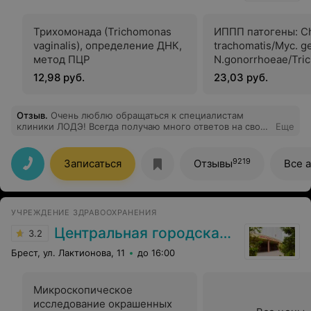
Трихомонада (Trichomonas
ИППП патогены: Ch
vaginalis), определение ДНК,
trachomatis/Myc. ge
метод ПЦР
N.gonorrhoeae/Tri
vaginalis
12,98 руб.
23,03 руб.
Отзыв
.
Очень люблю обращаться к специалистам
клиники ЛОДЭ! Всегда получаю много ответов на свои
Еще
вопросы, врачи очень понимающие, настоящие
профессионалы в своей области и в отношениях с
пациентами. Никогда не грубили, не смотрели как на
9219
Записаться
Отзывы
Все 
дурочку, когда я задавала вопросы. Рекомендую !
УЧРЕЖДЕНИЕ ЗДРАВООХРАНЕНИЯ
Центральная городская больница
3.2
Брест, ул. Лактионова, 11
до 16:00
Микроскопическое
исследование окрашенных