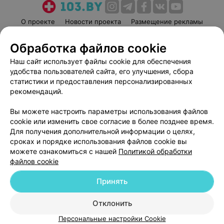
О проекте
Новости проекта
Размещение рекламы
Медицинский маркетинг
Публичный договор
Обработка файлов cookie
Пользовательское соглашение
Способы оплаты
Наш сайт использует файлы cookie для обеспечения
Вакансии
Партнеры
удобства пользователей сайта, его улучшения, сбора
Написать руководителю 103.by
статистики и предоставления персонализированных
рекомендаций.
Написать в поддержку
Персональные настройки cookie
Вы можете настроить параметры использования файлов
Обработка персональных данных
cookie или изменить свое согласие в более позднее время.
Для получения дополнительной информации о целях,
сроках и порядке использования файлов cookie вы
можете ознакомиться с нашей
Политикой обработки
файлов cookie
Принять
© 2026 ООО «Артокс Лаб», УНП 191700409
| 220012, Республика Беларусь,
г. Минск, улица Толбухина, 2, пом. 16 | help@103.by
Отклонить
Служба поддержки
+375 291212755
Персональные настройки Cookie