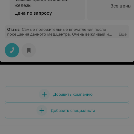
железы
Все цены
Цена по запросу
Отзыв
.
Самые положительные впечатления после
посещения данного мед.центра. Очень вежливый и
Еще
доброжелательный персонал, начиная от
администратора, который создает комфортную и
приветливую атмосферу в центре. Особую
благодарность хочу выразить врачу акушеру –
гинекологу, у который была на приеме и
ультразвуковой диагностики. Очень внимательный,
тактичный и чуткий доктор, который умеет
подбодрить, успокоить, и настроить на положительный
результат. Все подробно расспрашивает и доступно
объясняет. С первого визита располагает к себе.
Консультацией осталась довольна. Огромное спасибо!
Успехов и процветания клинике.
Добавить компанию
Добавить специалиста