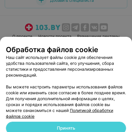
Добавить специалиста
О проекте
Новости проекта
Размещение рекламы
Медицинский маркетинг
Публичный договор
Обработка файлов cookie
Пользовательское соглашение
Способы оплаты
Наш сайт использует файлы cookie для обеспечения
Вакансии
Партнеры
удобства пользователей сайта, его улучшения, сбора
статистики и предоставления персонализированных
Написать руководителю 103.by
рекомендаций.
Написать в поддержку
Персональные настройки cookie
Вы можете настроить параметры использования файлов
cookie или изменить свое согласие в более позднее время.
Обработка персональных данных
Для получения дополнительной информации о целях,
сроках и порядке использования файлов cookie вы
можете ознакомиться с нашей
Политикой обработки
файлов cookie
Принять