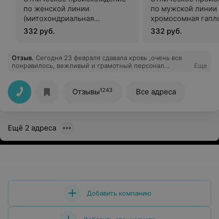
по женской линии
по мужской линии 
(митохондриальная
хромосомная гапл
гаплогруппа) методом
методом аллель
332 руб.
332 руб.
прямого секвенирования по
специфичной ПЦР 
Сенгеру
реальном времени
Отзыв
.
Сегодня 23 февраля сдавала кровь ,очень все
понравилось, вежливый и грамотный персонал
Еще
.Спасибо вам . Много раз пользуюсь ислугами этой
лаборатории и всегда довольна .
1243
Отзывы
Все адреса
Ещё 2 адреса
Добавить компанию