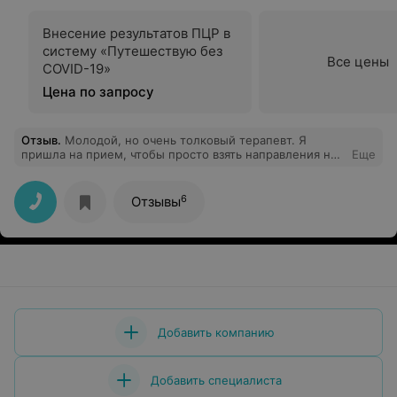
Внесение результатов ПЦР в
систему «Путешествую без
Все цены
COVID-19»
Цена по запросу
Отзыв
.
Молодой, но очень толковый терапевт. Я
пришла на прием, чтобы просто взять направления на
Еще
анализы. И в моей практике, это единственный врач,
который изучил мою карточку, и подошел
действительно грамотно к назначению.
6
Отзывы
Неравнодушный, отзывчивый!!!! Успехов Вам! И еще
раз спасибо!
Добавить компанию
Добавить специалиста