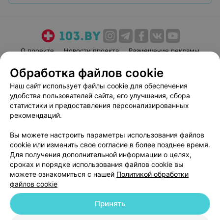
О проекте
Новости проекта
Размещение рекламы
Медицинский маркетинг
Публичный договор
Обработка файлов cookie
Пользовательское соглашение
Способы оплаты
Наш сайт использует файлы cookie для обеспечения
Вакансии
Партнеры
удобства пользователей сайта, его улучшения, сбора
статистики и предоставления персонализированных
Написать руководителю 103.by
рекомендаций.
Написать в поддержку
Персональные настройки cookie
Вы можете настроить параметры использования файлов
cookie или изменить свое согласие в более позднее время.
Обработка персональных данных
Для получения дополнительной информации о целях,
сроках и порядке использования файлов cookie вы
можете ознакомиться с нашей
Политикой обработки
файлов cookie
Принять
© 2026 ООО «Артокс Лаб», УНП 191700409
| 220012, Республика Беларусь,