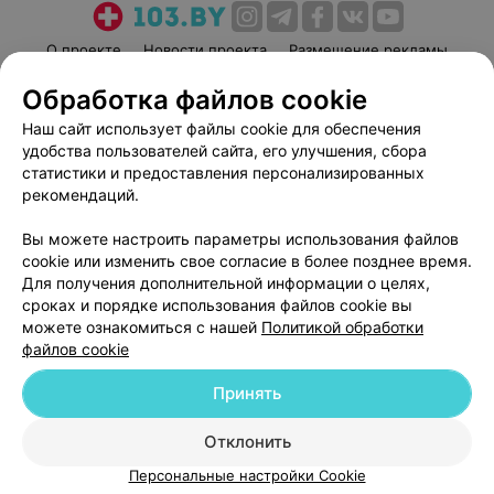
О проекте
Новости проекта
Размещение рекламы
Медицинский маркетинг
Публичный договор
Обработка файлов cookie
Пользовательское соглашение
Способы оплаты
Наш сайт использует файлы cookie для обеспечения
Вакансии
Партнеры
удобства пользователей сайта, его улучшения, сбора
статистики и предоставления персонализированных
Написать руководителю 103.by
рекомендаций.
Написать в поддержку
Персональные настройки cookie
Вы можете настроить параметры использования файлов
cookie или изменить свое согласие в более позднее время.
Обработка персональных данных
Для получения дополнительной информации о целях,
сроках и порядке использования файлов cookie вы
можете ознакомиться с нашей
Политикой обработки
файлов cookie
Принять
© 2026 ООО «Артокс Лаб», УНП 191700409
| 220012, Республика Беларусь,
Отклонить
г. Минск, улица Толбухина, 2, пом. 16 | help@103.by
Персональные настройки Cookie
Служба поддержки
+375 291212755