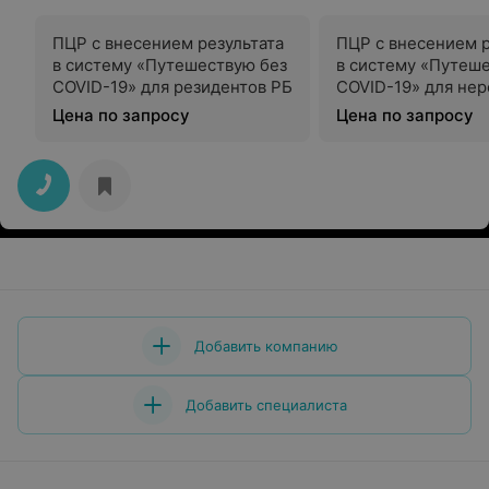
ПЦР с внесением результата
ПЦР с внесением р
в систему «Путешествую без
в систему «Путеш
COVID-19» для резидентов РБ
COVID-19» для нер
РБ
Цена по запросу
Цена по запросу
Добавить компанию
Добавить специалиста