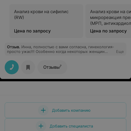
Анализ крови на сифилис
Анализ крови на с
(RW)
микрореакция пре
(МРП, антикардио
тест)
Цена по запросу
Цена по запросу
Отзыв
.
Инна, полностью с вами согласна, гинекология-
просто ужас!!! Особенно когда некоторых женщин
Еще
ложат на коридор и мало того, что они дышат пылью,
так еще и куревом по всему отделению воняет!
лампочки по 3 дня меняют! короче, ужас и все, слов
7
Отзывы
даже нет....
Добавить компанию
Добавить специалиста