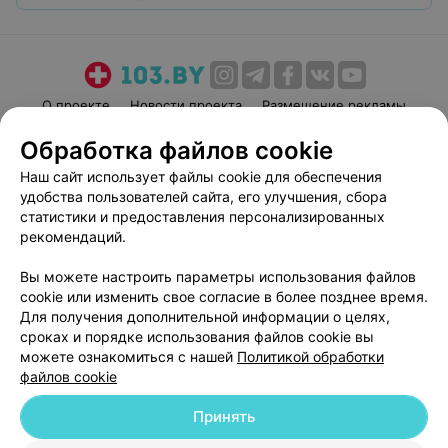
О проекте
Новости проекта
Размещение рекламы
Медицинский маркетинг
Публичный договор
Обработка файлов cookie
Пользовательское соглашение
Способы оплаты
Наш сайт использует файлы cookie для обеспечения
Вакансии
Партнеры
удобства пользователей сайта, его улучшения, сбора
статистики и предоставления персонализированных
Написать руководителю 103.by
рекомендаций.
Написать в поддержку
Персональные настройки cookie
Вы можете настроить параметры использования файлов
cookie или изменить свое согласие в более позднее время.
Обработка персональных данных
Для получения дополнительной информации о целях,
сроках и порядке использования файлов cookie вы
можете ознакомиться с нашей
Политикой обработки
файлов cookie
Принять
© 2026 ООО «Артокс Лаб», УНП 191700409
| 220012, Республика Беларусь,