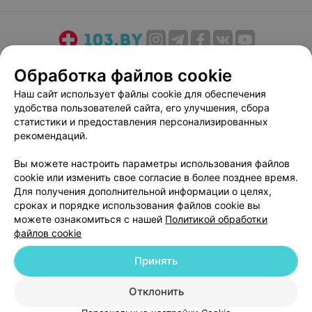
О проекте
Новости проекта
Размещение рекламы
Обработка файлов cookie
Медицинский маркетинг
Публичный договор
Наш сайт использует файлы cookie для обеспечения
Пользовательское соглашение
Способы оплаты
удобства пользователей сайта, его улучшения, сбора
Вакансии
Партнеры
статистики и предоставления персонализированных
рекомендаций.
Написать руководителю 103.by
Написать в поддержку
Вы можете настроить параметры использования файлов
cookie или изменить свое согласие в более позднее время.
Персональные настройки cookie
Для получения дополнительной информации о целях,
Обработка персональных данных
сроках и порядке использования файлов cookie вы
можете ознакомиться с нашей
Политикой обработки
файлов cookie
Принять
Отклонить
© 2026 ООО «Артокс Лаб», УНП 191700409
| 220012, Республика Беларусь,
г. Минск, улица Толбухина, 2, пом. 16 | help@103.by