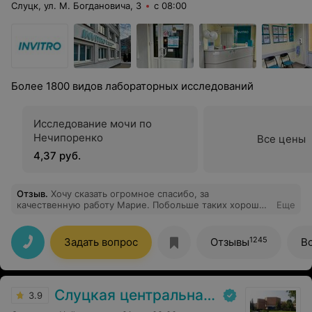
Слуцк, ул. М. Богдановича, 3
с 08:00
Более 1800 видов лабораторных исследований
Исследование мочи по
Нечипоренко
Все цены
4,37 руб.
Отзыв
.
Хочу сказать огромное спасибо, за
качественную работу Марие. Побольше таких хороших
Еще
специалистов.
1245
Задать вопрос
Отзывы
В
Слуцкая центральная районная больница
3.9