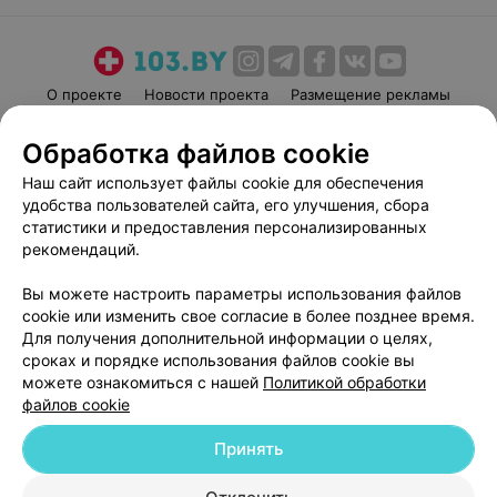
О проекте
Новости проекта
Размещение рекламы
Медицинский маркетинг
Публичный договор
Обработка файлов cookie
Пользовательское соглашение
Способы оплаты
Наш сайт использует файлы cookie для обеспечения
Вакансии
Партнеры
удобства пользователей сайта, его улучшения, сбора
Написать руководителю 103.by
статистики и предоставления персонализированных
рекомендаций.
Написать в поддержку
Персональные настройки cookie
Вы можете настроить параметры использования файлов
Обработка персональных данных
cookie или изменить свое согласие в более позднее время.
Для получения дополнительной информации о целях,
сроках и порядке использования файлов cookie вы
можете ознакомиться с нашей
Политикой обработки
файлов cookie
Принять
© 2026 ООО «Артокс Лаб», УНП 191700409
| 220012, Республика Беларусь,
г. Минск, улица Толбухина, 2, пом. 16 | help@103.by