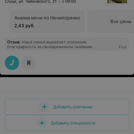
Слуцк, ул. Чайковского, 21
с 09:00
Анализ мочи по Нечипоренко
Все цены
2,43 руб.
Отзыв
.
Наша семья выражает огромную
благодарность за своевременное оказание
Еще
медицинской помощи и грамотный профессионализм
врачам - начмеду О. В., Зав. инф. отд. Н. А, Зав.
Отд.реанимации - Д.А, В. В., всему медицинскому
персоналу ОРИТ. Желаем крепкого здоровья,
дальнейших успехов в профессиональной
деятельности. С уважением Агабалаев К. А, врач,
ветеран с 46 летним стажем.
Добавить компанию
Добавить специалиста