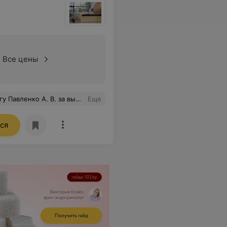
Все цены
льзоваться без особой необходимости. С нетерпением жду окончания восстановительного периода, чтоб прийти на нижнюю блефаропластику. Девочки, кто собирается делать, не бойтесь! Доктор замечательный! Да, ещё хочу поблагодарить его помощницу (к сожалению, не спросила имя, очень волновалась).
Еще
ся