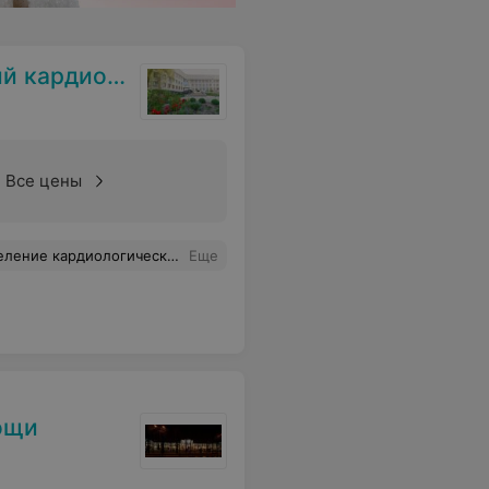
ческий центр
Все цены
лагодарность выражаю медицинской сестре - Наталье Юрьевне, за чуткость и понимание, молодое поколение у нас не потеряно
Еще
ощи