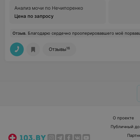
Анализ мочи по Нечипоренко
Цена по запросу
Отзыв
.
Благодарю сердечно прооперировавшего моё порвавшееся ахилово сухожилие доктора Егора Сергеевича! Спокойствие, грамотность и неравнодушие! Спасибо Вам, доктор и Вашему помошнику Максиму Александровичу! Спасибо всем кто нас ремонтирует, ухаживает и помогает! Будьте здравы и Богом хранимы! С
16
Отзывы
О проекте
Публичный до
Партн