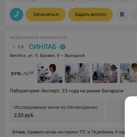
Записаться
Задать вопрос
МЕДИЦИНСКАЯ ЛАБОРАТОРИЯ
СИНЛАБ
3.9
Витебск, ул. П. Бровки, 9
Выходной
Лаборатория-Эксперт, 23 года на рынке Беларуси
Исследование мочи по Нечипоренко
2,52 руб.
Отзыв
.
Сдавали кровь на гормон ТТГ и Т4,ребенку 4 года,кровь сдавали 2 раза уже здесь,очень быстро взяли что ребенок не успел испугаться,ре