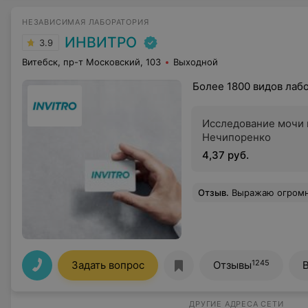
НЕЗАВИСИМАЯ ЛАБОРАТОРИЯ
ИНВИТРО
3.9
Витебск, пр-т Московский, 103
Выходной
Более 1800 видов лаб
Исследование мочи 
Нечипоренко
4,37 руб.
Отзыв
.
Выражаю огромную благодарность лаборатории Инвитро расположенной по адресу г.Витебск, ул.Коммунистическая 23. Персонал очень вежливый и доброжелательный. Отдельная благодарность профессионализму Полины!!! Вошла в положение и взяла кровь 9ти месячному малышу. Без боли и с перво
1245
Задать вопрос
Отзывы
ДРУГИЕ АДРЕСА СЕТИ