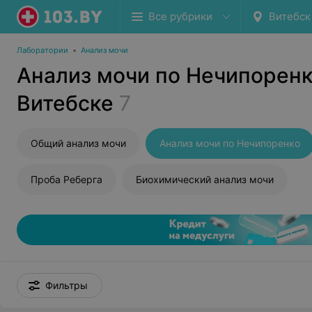
Все рубрики
Витебск
Лаборатории
•
Анализ мочи
Анализ мочи по Нечипоренк
Витебске
7
Общий анализ мочи
Анализ мочи по Нечипоренко
Проба Реберга
Биохимический анализ мочи
Фильтры