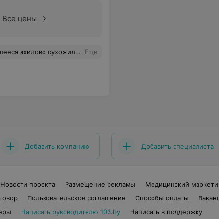
Все цены
 профессиональным праздником! Силы духа, благодарных пациентов, возрастания в таком не простом деле... Спасая - спасаетесь!!!
Еще
Добавить компанию
Добавить специалиста
Новости проекта
Размещение рекламы
Медицинский маркети
говор
Пользовательское соглашение
Способы оплаты
Вакан
еры
Написать руководителю 103.by
Написать в поддержку