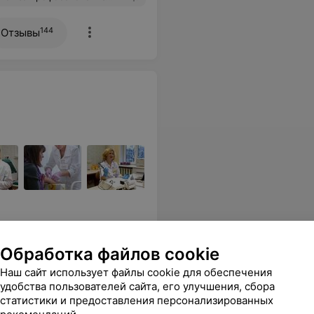
144
Отзывы
Обработка файлов cookie
Все цены
Наш сайт использует файлы cookie для обеспечения
удобства пользователей сайта, его улучшения, сбора
статистики и предоставления персонализированных
зультат тоже быстрый, рекомендую,большое спасибо Синлаб.
Еще