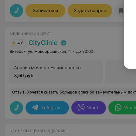
Записаться
Задать вопрос
МЕДИЦИНСКИЙ ЦЕНТР
CityClinic
4.6
Витебск, ул. Новооршанская, 4
до 20:00
Анализ мочи по Нечипоренко
3,50 руб.
Отзыв
.
Хочется сказать большое спасибо замечательным докторам с поистине "золотыми" руками. Это Становенко Андрей Вячеславович и Шаричков Виталий Евгеньевич. Внимательные, чуткие. Настоящие профессионалы, несмотря на молодость. От души желаю им семейного благополучия, карьерного роста, материального б
Telegram
Viber
What
ЦЕНТР СЕМЕЙНОГО ЗДОРОВЬЯ