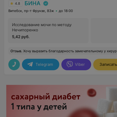
БИНА
4.8
Витебск, пр-т Фрунзе, 83ж
до 18:00
Исследование мочи по методу
Нечипоренко
5,42 руб.
Отзыв
.
Хочу выразить благодарность замечательному у хирургу Павленко А. В. за выплненную 17 декабря 2025 г. верхнюю блефаропластику. Операция прошла безболезненно, только очень страшно было). Послеоперационный период проходит легко, боли не было вообще, и осложнений тоже. Прошло всего 2 недели после операции, а результат, как говорится, налицо. Глаза раскрылись, расширилось поле периферического зрения. Вначале глаза были не очень смметричные, что беспокоило, но я знала, что это должно пройти в течение 2-3 месяцев. И вот спустя всего 2 недели веки уже практически симметричные. Места разрезов тоже по-тихоньку приобретают нормальный вид, хорошо маскируются косметикой, которой стараюсь пока не по
Telegram
Viber
Записать