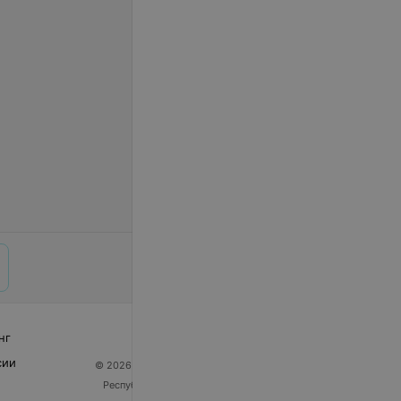
нг
сии
© 2026 ООО «Артокс Лаб», УНП 191700409
| 220012,
Республика Беларусь, г. Минск, улица Толбухина, 2,