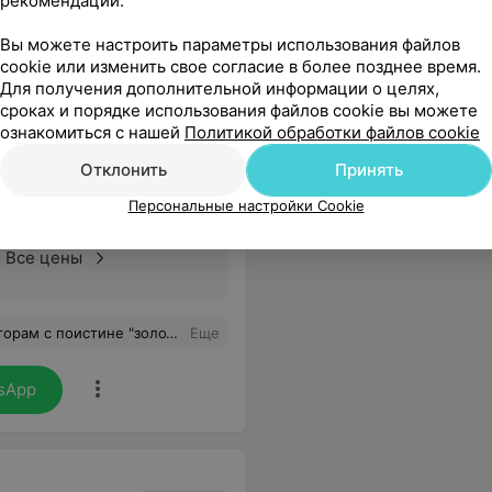
рекомендаций.
567
Отзывы
Вы можете настроить параметры использования файлов
cookie или изменить свое согласие в более позднее время.
Для получения дополнительной информации о целях,
сроках и порядке использования файлов cookie вы можете
ознакомиться с нашей
Политикой обработки файлов cookie
Отклонить
Принять
Персональные настройки Cookie
Все цены
лагополучия. У таких ребят все будет на "отлично". Под стать им и х помощницы-медицинские сестры. Удачи вам, дорогие коллеги.
Еще
sApp