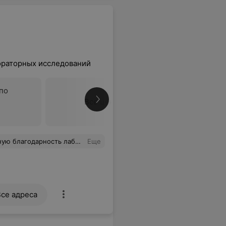
ораторных исследований
по
Все цены
го раза!!! У которого вен вообще не видно( Весь персонал помогал отвлечь малыша, чтобы он и не заметил забора крови. На маленькой ручке не осталось и следа. Также Полина подсказала и помогла определиться с перечнем показателей которые нам нужны и предоставила скидку. Огромное спасибо! Советую эту лабораторию для посещения. Такого отношения к клиентам я не встречала ранее.
Еще
Все адреса