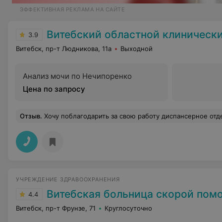
ЭФФЕКТИВНАЯ РЕКЛАМА НА САЙТЕ
Витебский областной клинический кардиологи
3.9
Витебск, пр-т Людникова, 11а
Выходной
Анализ мочи по Нечипоренко
Цена по запросу
Отзыв
.
Хочу поблагодарить за свою работу диспансерное отделение кардиологического центра. Находился на больничном после перенесенного инфаркта и операции три месяца. Весьма слаженная работа коллектива, внимательные и толковые врачи. Конечно не без очередей, а где их нет. Отдельную б
УЧРЕЖДЕНИЕ ЗДРАВООХРАНЕНИЯ
Витебская больница скорой пом
4.4
Витебск, пр-т Фрунзе, 71
Круглосуточно