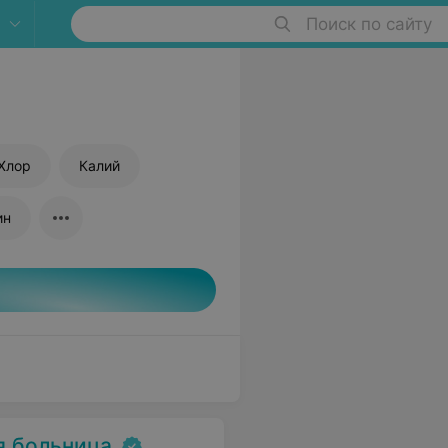
Поиск по сайту
Хлор
Калий
ин
я больница