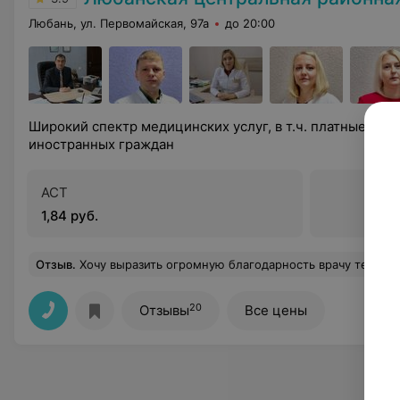
Любань, ул. Первомайская, 97а
до 20:00
Широкий спектр медицинских услуг, в т.ч. платные услу
иностранных граждан
АСТ
1,84 руб.
Отзыв
.
Хочу выразить огромную благодарность врачу терапевту Анастасии Николаевне. Это профессионал своег
20
Отзывы
Все цены