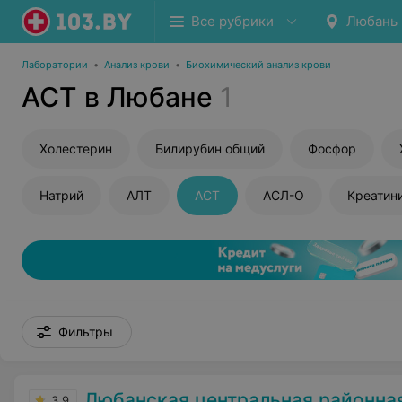
Все рубрики
Любань
Лаборатории
•
Анализ крови
•
Биохимический анализ крови
АСТ в Любане
1
Холестерин
Билирубин общий
Фосфор
Натрий
АЛТ
АСТ
АСЛ-О
Креатин
Фильтры
Любанская центральная районна
3.9