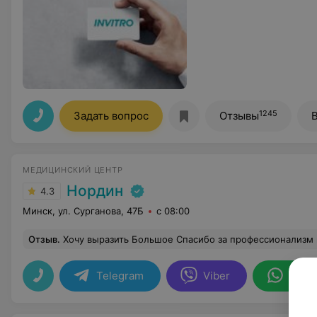
1245
Задать вопрос
Отзывы
МЕДИЦИНСКИЙ ЦЕНТР
Нордин
4.3
Минск, ул. Сурганова, 47Б
с 08:00
Отзыв
.
Хочу выразить Большое Спасибо за профессионализм и Вашу заботу. За Ваш труд и Индивидуальный подход. От души желаю Вам долгих лет успешной деятельности,крепчайшего здоровья, жизненного благополучия, домашнего уюта и хороших людей 
Telegram
Viber
What