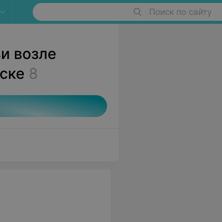
Поиск по сайту
и возле
ске
8