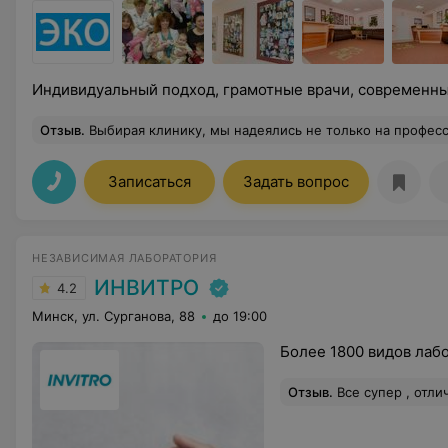
Индивидуальный подход, грамотные врачи, современн
Отзыв
.
Выбирая клинику, мы надеялись не только на профессионализм, но и на человеческое участие. Этот медицинский центр превзошел все ожидания. От теплого приема в регистратуре до внимательного осмотра врача. Здесь царит атмосфера иск
Записаться
Задать вопрос
НЕЗАВИСИМАЯ ЛАБОРАТОРИЯ
ИНВИТРО
4.2
Минск, ул. Сурганова, 88
до 19:00
Более 1800 видов лаб
Отзыв
.
Все супер , отличное обслуж