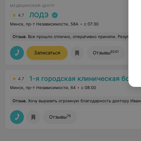
МЕДИЦИНСКИЙ ЦЕНТР
ЛОДЭ
4.7
Минск, пр-т Независимости, 58А
с 07:30
Отзыв
.
Все прошло отлично, оперативно приняли. Результаты анализа тоже
9241
Записаться
Отзывы
Вс
1-я городская клиническая боль
4.7
Минск, пр-т Независимости, 64
с 08:00
Отзыв
.
Хочу выразить огромную благодарность доктору Иваньковой Дарье Михайловне. Хочется отметить её профессионализм и чуткость , доброе и заботливое отношение к пациентам. Спасибо большое за такое отношение к каждому пациенту, за Вашу 
76
Отзывы