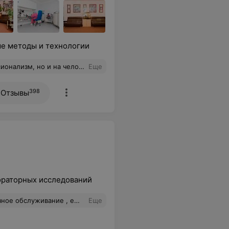
ые методы и технологии
ренней заботы. Редко хочется рекомендовать что-то так уверенно, но этот центр — именно тот случай.
Еще
398
Отзывы
ораторных исследований
ивание , еще и кофе дали после сдачи
Еще