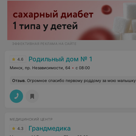
ЭФФЕКТИВНАЯ РЕКЛАМА НА САЙТЕ
Родильный дом № 1
4.6
Минск, пр. Независимости, 64
с 08:00
Отзыв
.
Огромное спасибо первому роддому за мою малышку, в частности Малышевой Т.С., без нее мы бы не справились) Спасибо Дворник Е.В., Вы профессионал в своём деле, человек, к которому хочется возвращаться) Спасибо всем остальным врачам и медсестрам, которые на
МЕДИЦИНСКИЙ ЦЕНТР
Грандмедика
4.3