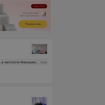
блюдали нас после родов) Я рада,что попала именно в этот роддом, и за сыночком в будущем теперь только сюда)
Еще