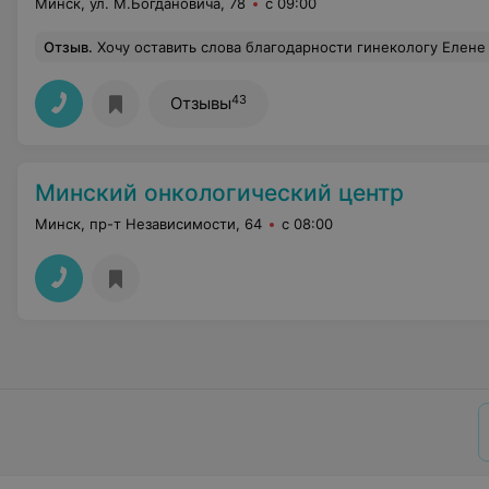
Минск, ул. М.Богдановича, 78
с 09:00
Отзыв
.
Хочу оставить слова благодарности гинекологу Елене Владимировне, и врачу узи( имя не посмотрела). Спасибо за проф
43
Отзывы
Минский онкологический центр
Минск, пр-т Независимости, 64
с 08:00