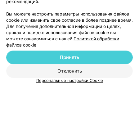
рекомендаций.
приятно, что в нашей поликлинике есть такие
замечательные сотрудники. Здоровья и всего вам
9
Отзывы
самого доброго.
Вы можете настроить параметры использования файлов
cookie или изменить свое согласие в более позднее время.
Для получения дополнительной информации о целях,
сроках и порядке использования файлов cookie вы
можете ознакомиться с нашей
Политикой обработки
файлов cookie
Добавить компанию
Принять
Отклонить
Добавить специалиста
Персональные настройки Cookie
О проекте
Новости проекта
Размещение рекламы
Медицинский маркетинг
Публичный договор
Пользовательское соглашение
Способы оплаты
Вакансии
Партнеры