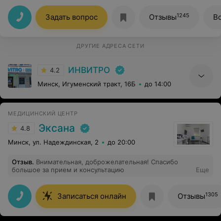
довольная с улыбкой. Анализы взяли очень быстро и
не больно. Результат обещали на следующий день до
1245
Задать вопрос
Отзывы
В
23:59, по факту пришел в этот же самый день после
обеда. Еще и вкусным кофе напоили. Впечатления
только положительные.
ДРУГИЕ АДРЕСА СЕТИ
ИНВИТРО
4.2
Минск, Игуменский тракт, 16Б
до 14:00
МЕДИЦИНСКИЙ ЦЕНТР
Эксана
4.8
Минск, ул. Надеждинская, 2
до 20:00
Отзыв
.
Внимательная, доброжелательная! Спасибо
большое за прием и консультацию
Еще
1305
Записаться онлайн
Отзывы