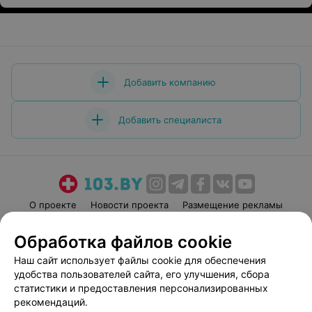
Добавить компанию
Добавить специалиста
О проекте
Новости проекта
Размещение рекламы
Медицинский маркетинг
Публичный договор
Обработка файлов cookie
Пользовательское соглашение
Способы оплаты
Наш сайт использует файлы cookie для обеспечения
Вакансии
Партнеры
удобства пользователей сайта, его улучшения, сбора
Написать руководителю 103.by
статистики и предоставления персонализированных
рекомендаций.
Написать в поддержку