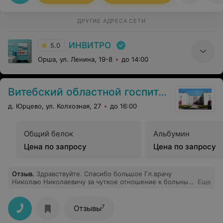
ДРУГИЕ АДРЕСА СЕТИ
ИНВИТРО
5.0
Орша, ул. Ленина, 19-8
до 14:00
Витебский областной госпиталь инвалидов ВОВ «Юрцево»
д. Юрцево, ул. Колхозная, 27
до 16:00
Общий белок
Альбумин
Цена по запросу
Цена по запросу
Отзыв
.
Здравствуйте. Спасибо большое Гл.врачу
Николаю Николаевичу за чуткое отношение к больным
Еще
людям. Дай бог ему здоровья долголетия на его не
лёгком труде. Храни вас бог Николай Николаевич.
7
Отзывы