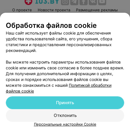
О проекте
Новости проекта
Размещение рекламы
Медицинский маркетинг
Публичный договор
Обработка файлов cookie
Пользовательское соглашение
Способы оплаты
Наш сайт использует файлы cookie для обеспечения
Вакансии
Партнеры
удобства пользователей сайта, его улучшения, сбора
Написать руководителю 103.by
статистики и предоставления персонализированных
рекомендаций.
Написать в поддержку
Персональные настройки cookie
Вы можете настроить параметры использования файлов
Обработка персональных данных
cookie или изменить свое согласие в более позднее время.
Для получения дополнительной информации о целях,
сроках и порядке использования файлов cookie вы
можете ознакомиться с нашей
Политикой обработки
файлов cookie
Принять
© 2026 ООО «Артокс Лаб», УНП 191700409
| 220012, Республика Беларусь,
г. Минск, улица Толбухина, 2, пом. 16 | help@103.by
Отклонить
Служба поддержки
+375 291212755
Персональные настройки Cookie