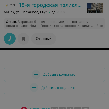
18-я городская поликлиника
2.0
Минск, ул. Плеханова, 60/2
до 20:00
Отзыв
.
Выражаю благодарность мед. регистратору
стола справок Ирине Георгиевне за профессионализм,
Еще
внимательное и доброжелательное отношение. Очень
приятно, что в нашей поликлинике есть такие
замечательные сотрудники. Здоровья и всего вам
9
Отзывы
самого доброго.
Добавить компанию
Добавить специалиста