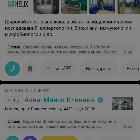
Широкий спектр анализов в области общеклинических
исследований, аллергологии, биохимии, иммунологии,
микробиологии и др.
Отзыв
.
Сдавала кровь из вены впервые. Лаборант
очень бережно ко мне отнеслась, взяла кровь быстро
Еще
и безболезненно. После приема дали упаковку
детского пюре и бесплатную чашку кофе (кофе очень
вкусный). Результаты готовы в тот же день, хотя на
1137
Отзывы
Все адреса
Все 
сайте пишут, что биохимический анализ крови только
через 2 рабочих дня готов будет.
МЕДИЦИНСКИЙ ЦЕНТР
Аква-Минск Клиника
4.6
Минск, пр-т Рокоссовского, 44/2
до 20:00
Отзыв
.
Надежда Владимировна,Вам низкий поклон и
благодарность за грамотные рекомендации,
Еще
тщательно собранный анамнез,ответы на все вопросы
и качественную консультацию и осмотр. Настолько