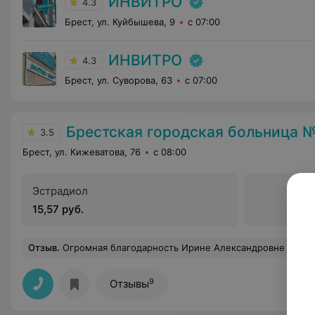
ИНВИТРО
4.3
Брест, ул. Куйбышева, 9
с 07:00
ИНВИТРО
4.3
Брест, ул. Суворова, 63
с 07:00
Брестская городская больница №
3.5
Брест, ул. Кижеватова, 76
с 08:00
Эстрадиол
15,57 руб.
Отзыв
.
Огромная благодарность Ирине Александровне - зав.отделения функциональной диагностики, за качественный приём(07.07.2026), диагностику, разъяснение процедуры и её результатов. В абсолю
9
Отзывы