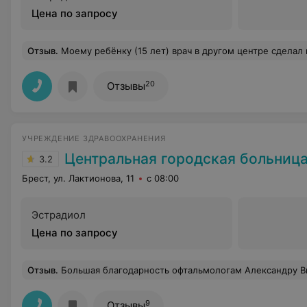
Цена по запросу
Отзыв
.
Моему ребёнку (15 лет) врач в другом центре сделал назначение для прохождения физиопроцедур. Для дальнейшего прохождения этих процедур я, как родитель, обратился в диспансер спортивной медицины в хоз расчётное отделение, к врачу-физиотерапевту, произвёл оплату за приём. Казалось бы, все просто!.., а нет!!.. Оказывается, чтобы ребёнку просто распределить нагрузку и процедуры по отдельным дням нужен сам ребёнок. Вопрос был задан врачу. На что тот ответил "для осмотра". Повторный вопрос, для какого осмотра нужен ребёнок, которому врач-ортопед высшей категории сделал назначение, был тоже задан. И, внимание, гениальный ответ врача-физиотерапевта- "ну, чесотка, педикулез" )) Объясните мне пожалуйста, 
20
Отзывы
УЧРЕЖДЕНИЕ ЗДРАВООХРАНЕНИЯ
Центральная городская больниц
3.2
Брест, ул. Лактионова, 11
с 08:00
Эстрадиол
Цена по запросу
Отзыв
.
Большая благодарность офтальмологам Александру Виталисовичу, Егору Михайловичу, Елене Александровне, Татьяне Михайловне, которые вернули нашей маме, бабушке, частично утраченное зрение и устранили побочную проблему с давлением и сердцем. Спасибо всему
9
Отзывы