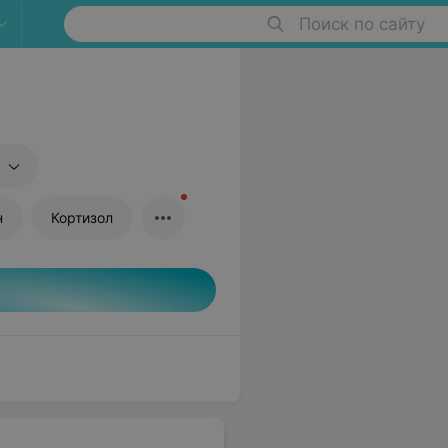
Поиск по сайту
н
Кортизол