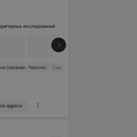
ораторных исследований
Все цены
ормили быстро, кровь взяли безболезненно. Доволен обслуживанием на 5 из 5.
Еще
се адреса