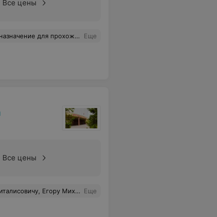
Все цены
если узкий специалист делает назначение, то чем занимается физиотерапевт?? переназначает? перераспределяет нагрузку или проверяет на педикулез? Тем более, что обращались в этот диспансер не впервые с той же проблемой, и на предыдущем приёме ребенок для осмотра был не нужен. Услугу считаю не оказанной.
Еще
а
Все цены
 персоналу отделения и приглашенным специалистам кардиологам за внимание и заботу. Всем сил, радости и удачи!
Еще