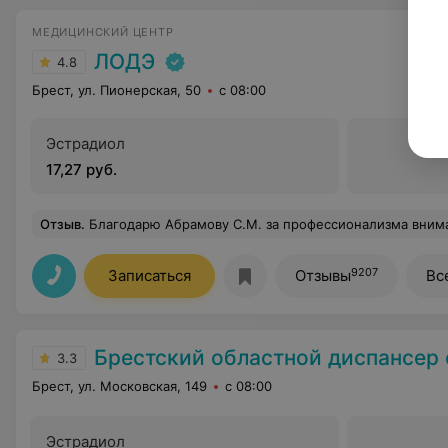
МЕДИЦИНСКИЙ ЦЕНТР
ЛОДЭ
4.8
Брест, ул. Пионерская, 50
с 08:00
Эстрадиол
17,27 руб.
Отзыв
.
Благодарю Абрамову С.М. за профессионализма вним
9207
Записаться
Отзывы
Вс
Брестский областной диспансер спортивн
3.3
Брест, ул. Московская, 149
с 08:00
Эстрадиол