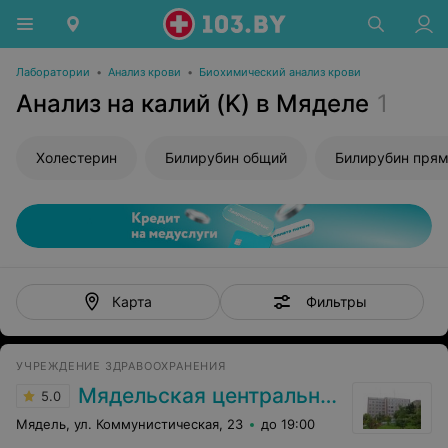
Лаборатории
•
Анализ крови
•
Биохимический анализ крови
Анализ на калий (K) в Мяделе
1
Холестерин
Билирубин общий
Билирубин пря
Фильтры
Карта
УЧРЕЖДЕНИЕ ЗДРАВООХРАНЕНИЯ
Мядельская центральная районная больница
5.0
Мядель, ул. Коммунистическая, 23
до 19:00