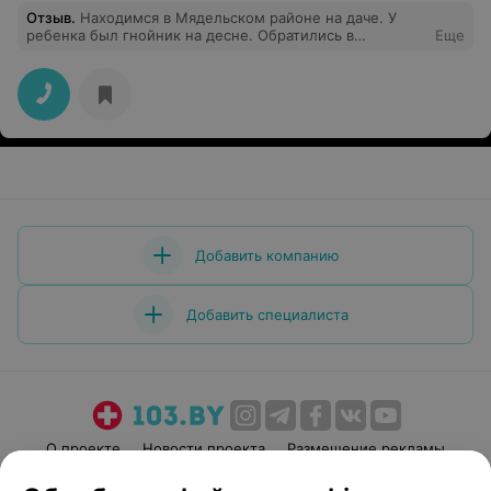
Отзыв
.
Находимся в Мядельском районе на даче. У
ребенка был гнойник на десне. Обратились в
Еще
Мядельскую ЦРБ. Приняли без проблем и вопросов.
Стоматолог быстро обработала десну, дала
рекомендации. Спасибо за оперативность и
вежливость!
Добавить компанию
Добавить специалиста
О проекте
Новости проекта
Размещение рекламы
Медицинский маркетинг
Публичный договор