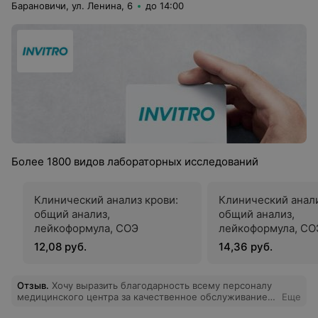
Барановичи, ул. Ленина, 6
до 14:00
Более 1800 видов лабораторных исследований
Клинический анализ крови:
Клинический анали
общий анализ,
общий анализ,
лейкоформула, СОЭ
лейкоформула, СОЭ
обязательной «ру
12,08 руб.
14,36 руб.
микроскопией маз
Отзыв
.
Хочу выразить благодарность всему персоналу
медицинского центра за качественное обслуживание.
Еще
Уже год являюсь клиентом Инвитро и всегда остаюсь