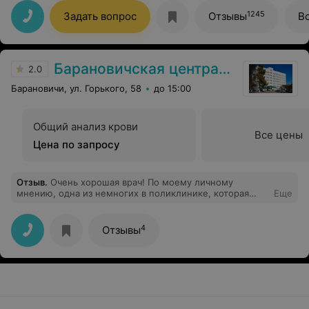
под очень хорошим впечатлением от визита к Вам.
1245
Задать вопрос
Отзывы
В
Барановичская центральная поликлиника
2.0
Барановичи, ул. Горького, 58
до 15:00
Общий анализ крови
Все цены
Цена по запросу
Отзыв
.
Очень хорошая врач! По моему личному
мнению, одна из немногих в поликлинике, которая
Еще
относиться к своим пациентам с реальным желанием
помочь! Особенно, когда видно, что пациент
испытывает безнадежность в своем заболевании, она
4
Отзывы
никогда не сдается, а ищит причину, что бы помочь!
Всегда приятно прийти к данному специалисту на
приём! Спасибо большое за ее труд и помощь...