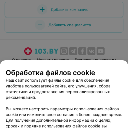
Добавить компанию
Добавить специалиста
О проекте
Новости проекта
Размещение рекламы
Медицинский маркетинг
Публичный договор
Обработка файлов cookie
Пользовательское соглашение
Способы оплаты
Наш сайт использует файлы cookie для обеспечения
Вакансии
Партнеры
удобства пользователей сайта, его улучшения, сбора
статистики и предоставления персонализированных
Написать руководителю 103.by
рекомендаций.
Написать в поддержку
Персональные настройки cookie
Вы можете настроить параметры использования файлов
cookie или изменить свое согласие в более позднее время.
Обработка персональных данных
Для получения дополнительной информации о целях,
сроках и порядке использования файлов cookie вы