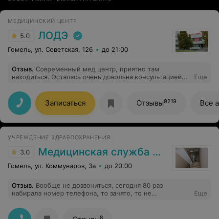
МЕДИЦИНСКИЙ ЦЕНТР
ЛОДЭ
5.0
Гомель, ул. Советская, 126
до 21:00
Отзыв
.
Современный мед центр, приятно там
находиться. Осталась очень довольна консультацией
Еще
гастроэнтеролога Силановой А. И. Мои лучшие
рекомендации!
9219
Записаться
Отзывы
Все 
УЧРЕЖДЕНИЕ ЗДРАВООХРАНЕНИЯ
Медицинская служба ДФиТ МВД по Гомельской области
3.0
Гомель, ул. Коммунаров, 3а
до 20:00
Отзыв
.
Вообще не дозвониться, сегодня 80 раз
набирала номер телефона, то занято, то не
Еще
поднимают, пустая трата времени
8