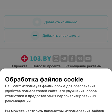
Добавить компанию
Добавить специалиста
О проекте
Новости проекта
Размещение рекламы
Медицинский маркетинг
Публичный договор
Обработка файлов cookie
Пользовательское соглашение
Способы оплаты
Наш сайт использует файлы cookie для обеспечения
Вакансии
Партнеры
удобства пользователей сайта, его улучшения, сбора
Написать руководителю 103.by
статистики и предоставления персонализированных
рекомендаций.
Написать в поддержку
Персональные настройки cookie
Вы можете настроить параметры использования файлов