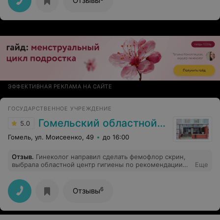
Отзывы
ЭФФЕКТИВНАЯ РЕКЛАМА НА САЙТЕ
ГОСУДАРСТВЕННОЕ УЧРЕЖДЕНИЕ
Гомельский областной ЦГЭ и ОЗ
5.0
Гомель, ул. Моисеенко, 49
до 16:00
Отзыв
.
Гинеколог направил сделать фемофлор скрин,
выбрала областной центр гигиены по рекомендации
Еще
знакомой. Записывалась по телефону, девушка в
регистратуре все рассказала, записала. Далее также
никаких проблем не возникло, да и гинеколог потом
6
Отзывы
подтвердила, что в центре делают хорошо всегда, и
результаты сомнений не вызывают.