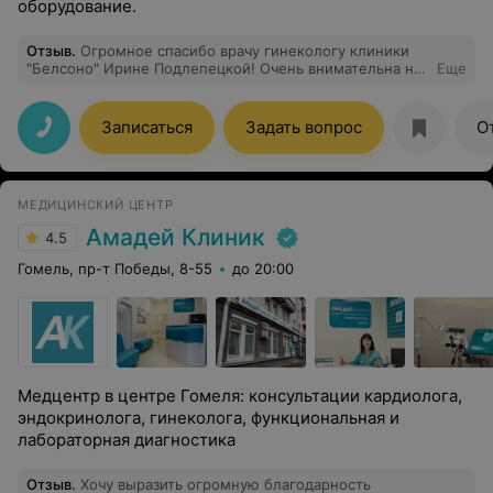
оборудование.
Отзыв
.
Огромное спасибо врачу гинекологу клиники
"Белсоно" Ирине Подлепецкой! Очень внимательна на
Еще
протяжении всего моего лечения, обращается очень
бережно. Как лечила эрозию, помню, объяснила что
это такое, что будет если лечить/не лечить, что будем
Записаться
Задать вопрос
О
с ней делать и каким образом. После процедуры
прижигания все объяснила, даже если надо было
повторить, терпеливо повторяла. Для меня поход к
гинекологу всегда обращался стрессом, но к этому
МЕДИЦИНСКИЙ ЦЕНТР
врачу я хожу смело, думая о том, что мне будет
спокойно и, что самое главное, о лучшем
Амадей Клиник
4.5
самочувствии и положительных результатах лечения!
Врач замечательный! Мама хочет тоже обратиться к
Гомель, пр-т Победы, 8-55
до 20:00
гинекологу этой клиники. И маму я доверю только ей!
:)
Медцентр в центре Гомеля: консультации кардиолога,
эндокринолога, гинеколога, функциональная и
лабораторная диагностика
Отзыв
.
Хочу выразить огромную благодарность