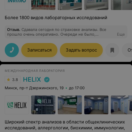
Более 1800 видов лабораторных исследований
Отзыв
.
Сдавала сегодня по страховке анализы. Все
прошло очень оперативно. Очереди не было,
Еще
администратор Виктория быстро оформила, очень
приветливая. Также быстро пригласили и в
процедурный кабинет. Медсестра Диана максимально
Записаться
Задать вопрос
О
бережно и аккуратно взяла кровь, почти ничего не
почувствовала. Очень рекомендую данный пункт, да и
Инвитро в целом! Спасибо!
МЕЖДУНАРОДНАЯ ЛАБОРАТОРИЯ
HELIX
3.8
Минск, пр-т Дзержинского, 19
до 17:00
Широкий спектр анализов в области общеклинических
исследований, аллергологии, биохимии, иммунологии,