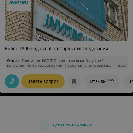
Более 1800 видов лабораторных исследований
Отзыв
.
Для меня INVITRO является самой лучшей,
качественной лабораторией. Персонал с которым я
Еще
встречалась на высоте и является профессионалом
своего дела!!! Спасибо за вашу заботу о своих
пациентах! Крепкого здоровья всем сотрудникам такой
1245
Задать вопрос
Отзывы
В
замечательной компании и процветания лаборатории
INVITRO!!!
Добавить компанию