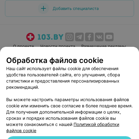
Добавить специалиста
О проекте
Новости проекта
Размещение рекламы
Медицинский маркетинг
Публичный договор
Обработка файлов cookie
Пользовательское соглашение
Способы оплаты
Наш сайт использует файлы cookie для обеспечения
Вакансии
Партнеры
удобства пользователей сайта, его улучшения, сбора
статистики и предоставления персонализированных
Написать руководителю 103.by
рекомендаций.
Написать в поддержку
Персональные настройки cookie
Вы можете настроить параметры использования файлов
cookie или изменить свое согласие в более позднее время.
Обработка персональных данных
Для получения дополнительной информации о целях,
сроках и порядке использования файлов cookie вы
можете ознакомиться с нашей
Политикой обработки
файлов cookie