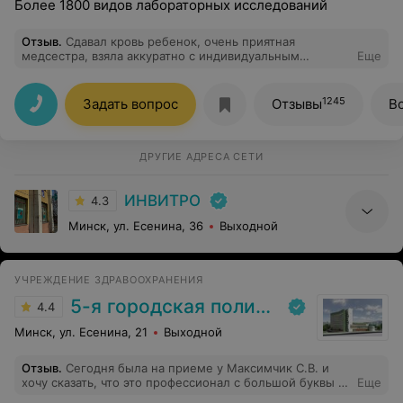
Более 1800 видов лабораторных исследований
Отзыв
.
Сдавал кровь ребенок, очень приятная
медсестра, взяла аккуратно с индивидуальным
Еще
подходом. В подарок браслет с джибитсом, который
выбрал сам ребенок. Лаборатория очень быстро
выполнила анализы. Рекомендую
1245
Задать вопрос
Отзывы
В
ДРУГИЕ АДРЕСА СЕТИ
ИНВИТРО
4.3
Минск, ул. Есенина, 36
Выходной
УЧРЕЖДЕНИЕ ЗДРАВООХРАНЕНИЯ
5-я городская поликлиника
4.4
Минск, ул. Есенина, 21
Выходной
Отзыв
.
Сегодня была на приеме у Максимчик С.В. и
хочу сказать, что это профессионал с большой буквы и
Еще
качество работы на высшем уровне.