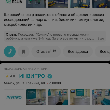
Широкий спектр анализов в области общеклинических
исследований, аллергологии, биохимии, иммунологии,
микробиологии и др.
Отзыв
.
Посещаем "Хеликс" с первого месяца жизни
ребёнка, а нам уже 3-й год. За это время мы ни разу
Еще
не усомнились в выборе лаборатории. Всё очень
хорошо.
1139
Отзывы
Все адреса
Все 
НЕЗАВИСИМАЯ ЛАБОРАТОРИЯ
ИНВИТРО
4.8
Минск, ул. С. Есенина, 60
с 08:00