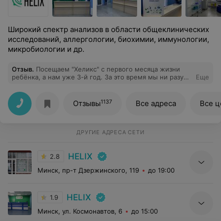
Широкий спектр анализов в области общеклинических
исследований, аллергологии, биохимии, иммунологии,
микробиологии и др.
Отзыв
.
Посещаем "Хеликс" с первого месяца жизни
ребёнка, а нам уже 3-й год. За это время мы ни разу
Еще
не усомнились в выборе лаборатории. Всё очень
хорошо.
1137
Отзывы
Все адреса
Все 
ДРУГИЕ АДРЕСА СЕТИ
HELIX
2.8
Минск, пр-т Дзержинского, 119
до 19:00
HELIX
1.9
Минск, ул. Космонавтов, 6
до 15:00