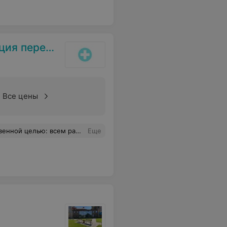
ания крови»
Все цены
тенка (наверное). Извините,что я вот так называю своих героев). Следующая наша встреча будет 2 февраля. Жду! Они замечательные,профессионалы своего дела и как люди просто замечательные!!! Спасибо им огромное!!!
Еще