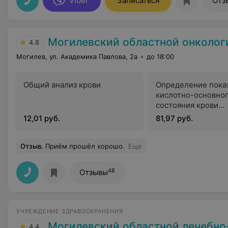
Viber
Записаться
Отз
Могилевский областной онкологический д
4.8
Могилев, ул. Академика Павлова, 2а
до 18:00
Общий анализ крови
Определение пока
кислотно-основно
состояния крови
посредством авто
12,01 руб.
81,97 руб.
анализаторов
Отзыв
.
Приём прошёл хорошо.
Еще
48
Отзывы
УЧРЕЖДЕНИЕ ЗДРАВООХРАНЕНИЯ
Могилевский областной лечебно-диагностичес
4.4