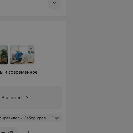
ты и современное
Все цены
 15. С утра сдала кровь после обеда результат. Осталась очень довольна! Спасибо!
Еще
219