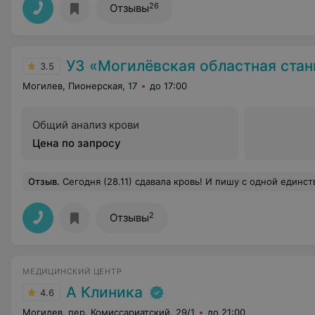
26
Отзывы
УЗ «Могилёвская областная станция перелив
3.5
Могилев, Пионерская, 17
до 17:00
Общий анализ крови
Цена по запросу
Отзыв
.
Сегодня (28.11) сдавала кровь! И пишу с одной единственной целью: всем рассказать,какие замечательные люди там работают. К моему великому сожалению,я узнала имя только одной девушки. Её зовут Ирина. Хочу сказать огромное спасибо за такое качество их работы,за такое отношение,понимание,человеколюбие. Мне сегодня оттуда даже уходить не хотелось (хоть там куча крови,иголок и прочего). Там три девушки были. Одна Ирина (о которой я уже упоминала),светловолосая леди (она непосредственно брала кровь) и ша
2
Отзывы
МЕДИЦИНСКИЙ ЦЕНТР
А Клиника
4.6
Могилев, пер. Комиссариатский, 29/1
до 21:00