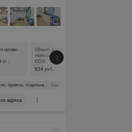
з крови:
Общий анализ крови (без
лейкоцитарной формулы и
В
 (с
СОЭ)
ной»
5,14 руб.
а)
, действительно специалист своего дела!
Еще
Все адреса