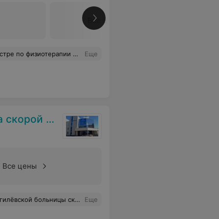
Все цены
нтам. Она действительно специалист своего дела. Спасибо ей большое за это.
Еще
нской помощи
Все цены
сть, отзывчивость и терпение. Девчонки ВЫ самые лучшие!!!
Еще