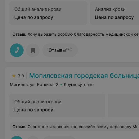
Общий анализ крови
Анализ крови
Цена по запросу
Цена по запросу
Отзыв
.
Хочу выразить особую благодарность медицинской сестре по физиотерапии при УЗ"Могилевская поликлиника №5" Жуковец Ольге Владимировне за ее чуткое и внимательное отношение к пацие
128
Отзывы
Могилевская городская больница скорой медици
3.9
Могилев, ул. Боткина, 2
Круглосуточно
Общий анализ крови
Цена по запросу
Отзыв
.
Огромное человеческое спасибо всему персоналу Могилёвской больницы скорой помощи отделения Неотложной гинекологии за их внимательно