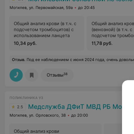
Могилев, ул. Первомайская, 59а
до 20:45
Общий анализ крови (в т.ч. с
Общий анализ кро
подсчетом тромбоцитов) с
(венозной) (в т.ч. с
использованием ланцета
подсчетом тромбо
10,34 руб.
11,78 руб.
Отзыв
.
Под ее наблюдением с июня 2024 года, очень довольны ее вниманием, все доступно объясняет, благодаря назначенному ею обс
38
Отзывы
ПОЛИКЛИНИКА УЗ
Медслужба ДФиТ МВД РБ Могил
2.5
Могилев, ул. Орловского, 38
до 20:00
Общий анализ крови