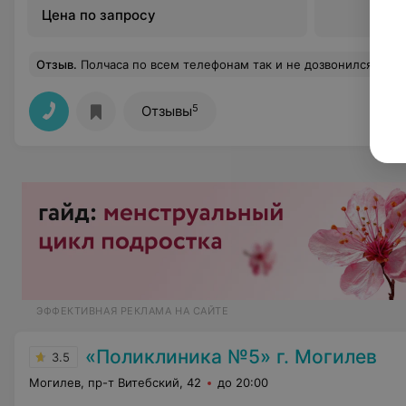
Цена по запросу
Отзыв
.
Полчаса по всем телефонам так и не дозвонился.. Как
5
Отзывы
ЭФФЕКТИВНАЯ РЕКЛАМА НА САЙТЕ
«Поликлиника №5» г. Могилев
3.5
Могилев, пр-т Витебский, 42
до 20:00