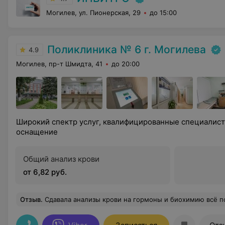
Могилев, ул. Пионерская, 29
до 15:00
Поликлиника № 6 г. Могилева
4.9
Могилев, пр-т Шмидта, 41
до 20:00
Широкий спектр услуг, квалифицированные специалис
оснащение
Общий анализ крови
от 6,82 руб.
Отзыв
.
Сдавала анализы крови на гормоны и биохимию всё понравилось. Забор крови произвели аккуратно и совсем не больно. Мед.персонал приветливый и улыбчивый. Потратила времени буквально минут