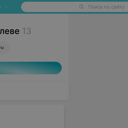
в
Поиск по сайту
илеве
13
ты