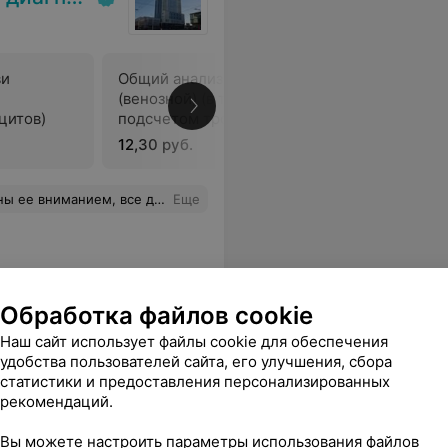
ви
Общий анализ крови
Общий ана
(венозной) (в т.ч. с
подсчето
цитов)
подсчетом тромбоцитов) при
ретикуло
одновременной сдаче крови
использо
12,30 руб.
12,43 руб
для выполнения
биохимических
исследований
ледованию и лечению все хорошо. Спасибо ей огромное!
Еще
Обработка файлов cookie
Наш сайт использует файлы cookie для обеспечения
ева
удобства пользователей сайта, его улучшения, сбора
статистики и предоставления персонализированных
рекомендаций.
Вы можете настроить параметры использования файлов