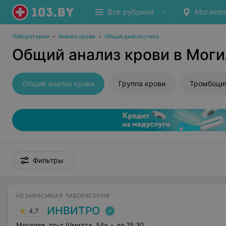
Все рубрики
Могиле
Лаборатории
•
Анализ крови
•
Общая диагностика
Общий анализ крови в Мог
Общий анализ крови
Группа крови
Тромбоци
Фильтры
НЕЗАВИСИМАЯ ЛАБОРАТОРИЯ
ИНВИТРО
4.7
Могилев, пр-т Шмидта, 54а
до 15:30