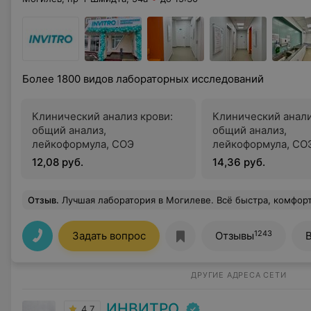
Более 1800 видов лабораторных исследований
Клинический анализ крови:
Клинический анали
общий анализ,
общий анализ,
лейкоформула, СОЭ
лейкоформула, СОЭ
обязательной «руч
12,08 руб.
14,36 руб.
микроскопией мазк
Отзыв
.
Лучшая лаборатория в Могилеве. Всё быстра, комфортно, приятно. Отдельная благодарность Марине
1243
Задать вопрос
Отзывы
ДРУГИЕ АДРЕСА СЕТИ
ИНВИТРО
4.7