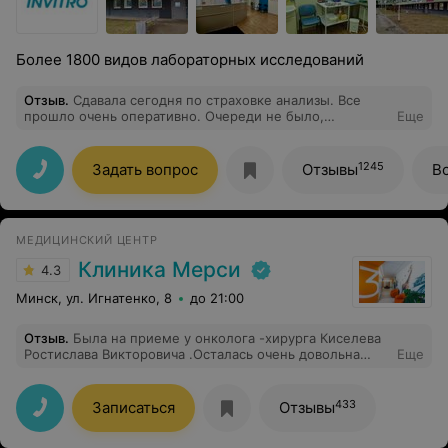
Более 1800 видов лабораторных исследований
Отзыв
.
Сдавала сегодня по страховке анализы. Все
прошло очень оперативно. Очереди не было,
Еще
администратор Виктория быстро оформила, очень
приветливая. Также быстро пригласили и в
процедурный кабинет. Медсестра Диана максимально
1245
Задать вопрос
Отзывы
В
бережно и аккуратно взяла кровь, почти ничего не
почувствовала. Очень рекомендую данный пункт, да и
Инвитро в целом! Спасибо!
МЕДИЦИНСКИЙ ЦЕНТР
Клиника Мерси
4.3
Минск, ул. Игнатенко, 8
до 21:00
Отзыв
.
Была на приеме у онколога -хирурга Киселева
Ростислава Викторовича .Осталась очень довольна
Еще
приемом .Замечательный специалист ,все разложил
по полочкам ,доступно ,простыми словами.Спасибо
большое!
433
Записаться
Отзывы