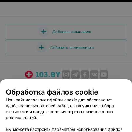
Добавить компанию
Добавить специалиста
О проекте
Новости проекта
Размещение рекламы
Обработка файлов cookie
Медицинский маркетинг
Публичный договор
Наш сайт использует файлы cookie для обеспечения
Пользовательское соглашение
Способы оплаты
удобства пользователей сайта, его улучшения, сбора
Вакансии
Партнеры
статистики и предоставления персонализированных
Написать руководителю 103.by
рекомендаций.
Написать в поддержку
Вы можете настроить параметры использования файлов