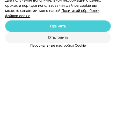
Для получения дополнительной информации о целях,
Добавить специалиста
сроках и порядке использования файлов cookie вы
можете ознакомиться с нашей
Политикой обработки
файлов cookie
Принять
О проекте
Новости проекта
Размещение рекламы
Отклонить
Медицинский маркетинг
Публичный договор
Персональные настройки Cookie
Пользовательское соглашение
Способы оплаты
Вакансии
Партнеры
Написать руководителю 103.by
Написать в поддержку
Персональные настройки cookie
Обработка персональных данных