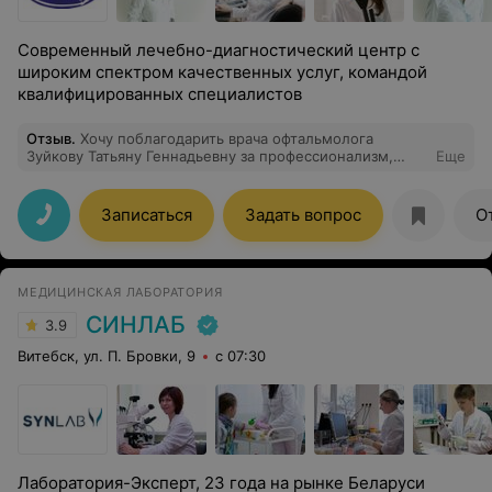
Современный лечебно-диагностический центр с
широким спектром качественных услуг, командой
квалифицированных специалистов
Отзыв
.
Хочу поблагодарить врача офтальмолога
Зуйкову Татьяну Геннадьевну за профессионализм,
Еще
чуткость и внимательность. Диагностика зрения нас
очень порадовала, т. к. в нашем городе был поставлен
иной диагноз. Назначен грамотный план лечения, даны
Записаться
Задать вопрос
О
рекомендации. В клинике царит приятная
атмосфера,всё на высшем уровне. Запись была на
сентябрь, однако нам позвонили раньше , сказали есть
окошко. Очень рады, что попали с ребёнком именно к
МЕДИЦИНСКАЯ ЛАБОРАТОРИЯ
Вам. Спасибо всему вашему коллективу, рекомендую
от души!
СИНЛАБ
3.9
Витебск, ул. П. Бровки, 9
с 07:30
Лаборатория-Эксперт, 23 года на рынке Беларуси