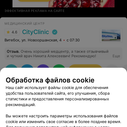
ЭФФЕКТИВНАЯ РЕКЛАМА НА САЙТЕ
МЕДИЦИНСКИЙ ЦЕНТР
CityClinic
4.6
Витебск, ул. Новооршанская, 4
с 07:30
Отзыв
.
Очень хороший медцентр, а также отзывчивый
и чуткий врач Никита Алексеевич! Рекомендую!
Еще
Записаться
Обработка файлов cookie
Наш сайт использует файлы cookie для обеспечения
удобства пользователей сайта, его улучшения, сбора
статистики и предоставления персонализированных
рекомендаций.
Добавить компанию
Вы можете настроить параметры использования файлов
cookie или изменить свое согласие в более позднее время.