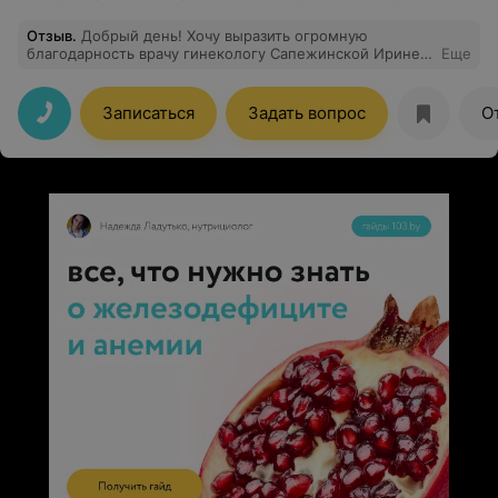
Отзыв
.
Добрый день! Хочу выразить огромную
благодарность врачу гинекологу Сапежинской Ирине
Еще
Михайловне. Замечательный врач,
высококвалифицированный специалист, профессионал
своего дела, очень внимательна. Спасибо за Вашу
Записаться
Задать вопрос
О
внимательность, чуткость и профессионализм.
Здоровья вам.