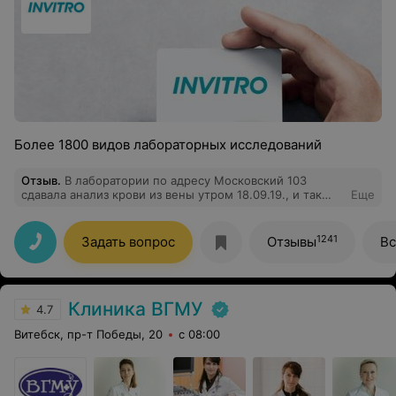
Более 1800 видов лабораторных исследований
Отзыв
.
В лаборатории по адресу Московский 103
сдавала анализ крови из вены утром 18.09.19., и так
Еще
получилось, что после взятия крови закружилась
голова. Девушки помогли мне, померили давление,
напоили чаем, проявили такую заботу, после которой я
1241
Задать вопрос
Отзывы
Вс
до сих пор под впечатлением. Всегда в этой
лаборатории приветливые и отзывчивые работники,
поэтому к вам и хожу, и за такую помощь
огромнейшее спасибо!
Клиника ВГМУ
4.7
Витебск, пр-т Победы, 20
с 08:00