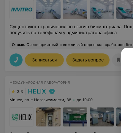
Существуют ограничения по взятию биоматериала. П
получить по телефонам у администратора офиса
Отзыв
.
Очень приятный и вежливый персонал, сработано быстро
Записаться
Задать вопрос
МЕЖДУНАРОДНАЯ ЛАБОРАТОРИЯ
HELIX
3.3
Минск, пр-т Независимости, 38
до 19:00