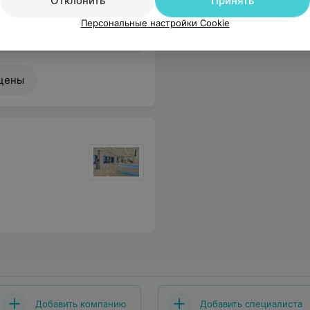
Отклонить
Принять
исследований,
и др.
Персональные настройки Cookie
лись в выборе лаборатории. Всё очень хорошо.
Еще
цены
Добавить компанию
Добавить специалиста