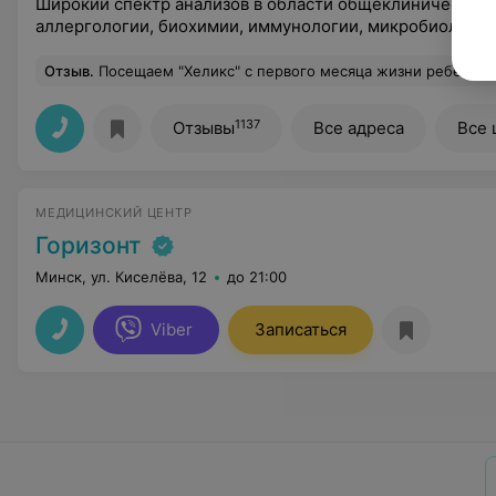
Широкий спектр анализов в области общеклинических 
аллергологии, биохимии, иммунологии, микробиологии 
Отзыв
.
Посещаем "Хеликс" с первого месяца жизни ребёнка, а нам уже 3-й год. За это время мы ни разу не усомни
1137
Отзывы
Все адреса
Все 
МЕДИЦИНСКИЙ ЦЕНТР
Горизонт
Минск, ул. Киселёва, 12
до 21:00
Viber
Записаться