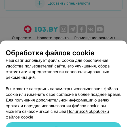
Добавить специалиста
О проекте
Новости проекта
Размещение рекламы
Медицинский маркетинг
Публичный договор
Обработка файлов cookie
Пользовательское соглашение
Способы оплаты
Наш сайт использует файлы cookie для обеспечения
Вакансии
Партнеры
удобства пользователей сайта, его улучшения, сбора
Написать руководителю 103.by
статистики и предоставления персонализированных
рекомендаций.
Написать в поддержку
Персональные настройки cookie
Вы можете настроить параметры использования файлов
Обработка персональных данных
cookie или изменить свое согласие в более позднее время.
Для получения дополнительной информации о целях,
сроках и порядке использования файлов cookie вы
можете ознакомиться с нашей
Политикой обработки
файлов cookie