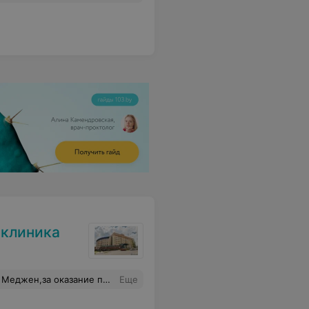
иклиника
мное мед.персоналу,кто оказывал мне помощь.Назначила лечение и подробное обследование. Огромное Всем спасибо и здоровья.
Еще