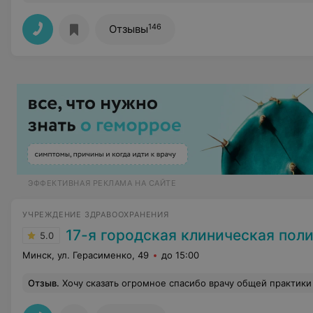
146
Отзывы
ЭФФЕКТИВНАЯ РЕКЛАМА НА САЙТЕ
УЧРЕЖДЕНИЕ ЗДРАВООХРАНЕНИЯ
17-я городская клиническая пол
5.0
Минск, ул. Герасименко, 49
до 15:00
Отзыв
.
Хочу сказать огромное спасибо врачу общей практики Меджен,за оказание помощи.Обратилась в поликлинику к дежурному врачу с очень высоким давлением.Очень быстро,грамотно врач назначила обследование.Не выходя из кабинета сделали кардиограмму, сделали уколы под наблюдением врача.Спасибо огро