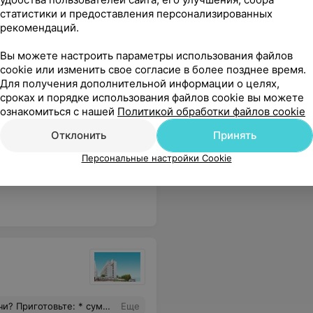
 поучиться обслуживанию у сан части МАЗ.
Еще
статистики и предоставления персонализированных
рекомендаций.
Вы можете настроить параметры использования файлов
cookie или изменить свое согласие в более позднее время.
Для получения дополнительной информации о целях,
сроках и порядке использования файлов cookie вы можете
ознакомиться с нашей
Политикой обработки файлов cookie
Отклонить
Принять
Персональные настройки Cookie
ения нет , при отсутствии температуры не давать больничный. Администрация ,ваш работник не компетентен совершенно !"
Еще
ом, а то к предыдущему пункту можно ещё минут 30 добавить. Рассказывать долго и длинно, но не рекомендую никому и сама сюда больше не пойду.
Еще