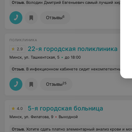
Отзыв
.
Володин Дмитрий Евгеньевич самый лучший хирург -стоматолог!!!! Многим частным клиникам стоит
6
Отзывы
ПОЛИКЛИНИКА
22-я городская поликлиника
2.9
Минск, ул. Ташкентская, 5
до 18:00
Отзыв
.
В инфекционном кабинете сидит некомпетентный врач.ситуауия следующая. Заболел , температуры нет , кашель обильный с мокротой , насморк, сопли , болит горло и голова. Говорит , больничный вам не дадим, у вас нет температуры . Такого постановления министерством здравоохран
25
Отзывы
5-я городская больница
4.0
Минск, ул. Филатова, 9
Выходной
Отзыв
.
Хотите сдать платно элементарный анализ крови и мочи? Приготовьте: * сумму, сопоставимую со стоимостью тех же анализов в какой-нибудь частной лаборатории; * 0,60 - 1 руб за бахилы; * ручка и бумага подписать свои анализы о.О * 40 - 60 минут свободного времени на офигительный квест :) * телефон с обязательно включенными звонками и интернет