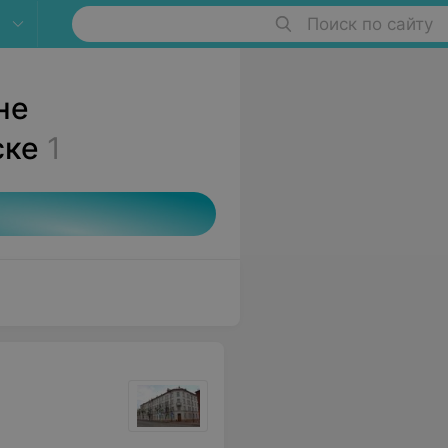
Поиск по сайту
не
ске
1