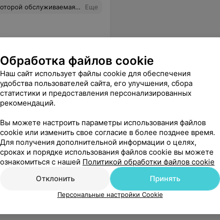
 общий анализ крови. На 30.0821. короче потратила на прием моей жены ровно 2 минуты. Даже не спросив и не выслушав поциента.А до 30. 08 - хоть ты помирай. Больше мы в эту поликлинику не ногой. Врачи новые просто ужас. Пациенты для них это не люди а расходный материал. Вот тебе и бесплатная медицина
Еще
Обработка файлов cookie
Наш сайт использует файлы cookie для обеспечения
удобства пользователей сайта, его улучшения, сбора
статистики и предоставления персонализированных
рекомендаций.
Вы можете настроить параметры использования файлов
cookie или изменить свое согласие в более позднее время.
Для получения дополнительной информации о целях,
сроках и порядке использования файлов cookie вы можете
ознакомиться с нашей
Политикой обработки файлов cookie
Отклонить
Принять
Персональные настройки Cookie