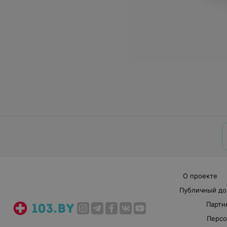
О проекте
Публичный до
Партн
Персо