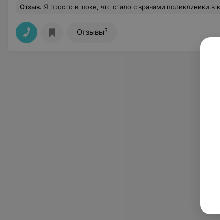
Отзыв
.
Я просто в шоке, что стало с врачами поликлиники.в которой обслуживаемая мы с женой 25 лет.Заранее взяли талон к терапевту моей жене на 6.08.21 на 9.24. в каб.2.12 Моя жена последнее время стала плохо себя чувствовать. Заранее приехали к врачу в 9.15. Возле кабинета была очередь 2 человека.Для того чтобы попасть к врачу жене необходимо было отпроситься на час с работы.. Пока ждали приема в кабинет к терапевту постоянно кто то заходил и выходил. Жену запустили только в 9.50. потом врач отправил на анализы где сказали что они работают до 10 и какого ч...а вы сюда пришли поздно.но пришлось их уговорить чтобы сдать анализ.потом терапевт отправила на кардиограмму.где очередь 10 человек. И выписала
3
Отзывы