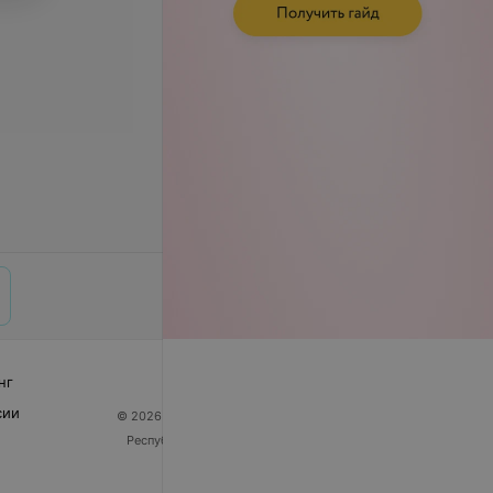
нг
сии
© 2026 ООО «Артокс Лаб», УНП 191700409
| 220012,
Республика Беларусь, г. Минск, улица Толбухина, 2,
пом. 16 | help@103.by
Служба поддержки
+375 291212755