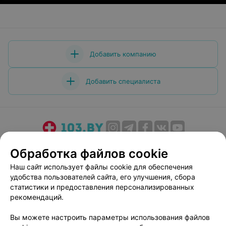
Добавить компанию
Добавить специалиста
О проекте
Новости проекта
Размещение рекламы
Обработка файлов cookie
Медицинский маркетинг
Публичный договор
Наш сайт использует файлы cookie для обеспечения
Пользовательское соглашение
Способы оплаты
удобства пользователей сайта, его улучшения, сбора
Вакансии
Партнеры
статистики и предоставления персонализированных
рекомендаций.
Написать руководителю 103.by
Написать в поддержку
Вы можете настроить параметры использования файлов