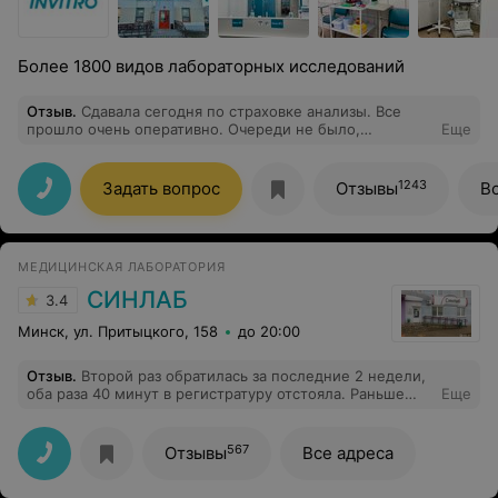
Более 1800 видов лабораторных исследований
Отзыв
.
Сдавала сегодня по страховке анализы. Все
прошло очень оперативно. Очереди не было,
Еще
администратор Виктория быстро оформила, очень
приветливая. Также быстро пригласили и в
процедурный кабинет. Медсестра Диана максимально
1243
Задать вопрос
Отзывы
В
бережно и аккуратно взяла кровь, почти ничего не
почувствовала. Очень рекомендую данный пункт, да и
Инвитро в целом! Спасибо!
МЕДИЦИНСКАЯ ЛАБОРАТОРИЯ
СИНЛАБ
3.4
Минск, ул. Притыцкого, 158
до 20:00
Отзыв
.
Второй раз обратилась за последние 2 недели,
оба раза 40 минут в регистратуру отстояла. Раньше
Еще
было преимущества перед поликлиниками, а теперь
даже ходить больше не хочется, могли бы
предусмотреть и он-лайн оплату за элементарные
567
Отзывы
Все адреса
вещи-общий анализ мочи, крови и т.д.