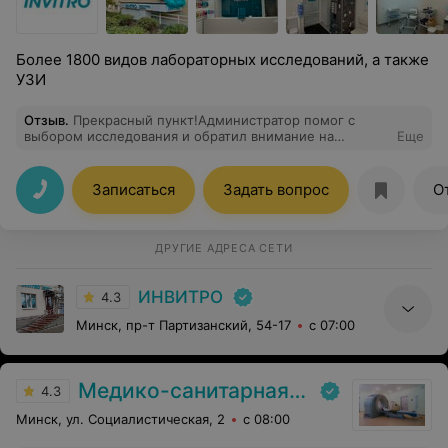
Более 1800 видов лабораторных исследований, а также
УЗИ
Отзыв
.
Прекрасный пункт!Администратор помог с
выбором исследования и обратил внимание на
Еще
подготовку,чтобы результат был точный. А медсестра
провела взятие анализа очень деликатно и
аккуратно.Только положительные эмоции от
Записаться
Задать вопрос
О
посещения
ДРУГИЕ АДРЕСА СЕТИ
ИНВИТРО
4.3
Минск, пр-т Партизанский, 54-17
с 07:00
Медико-санитарная часть «МАЗ»
4.3
Минск, ул. Социалистическая, 2
с 08:00