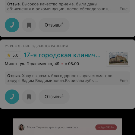
Отзыв
.
Высокое качество приема, были даны
объяснения и рекомендации, после обследования,
Еще
были выявлены причины. Выдано соответствующее
лечение.
6
Отзывы
УЧРЕЖДЕНИЕ ЗДРАВООХРАНЕНИЯ
17-я городская клиническая поликлиника
5.0
Минск, ул. Герасименко, 49
с 08:00
Отзыв
.
Хочу выразить благодарность врач стоматолог
хирург Вадим Владимирович.Выривала зубы
Еще
совершенно безболезненно быстро.Внимательный
вежливый грамотный специалист хоть и молодой
4
Отзывы