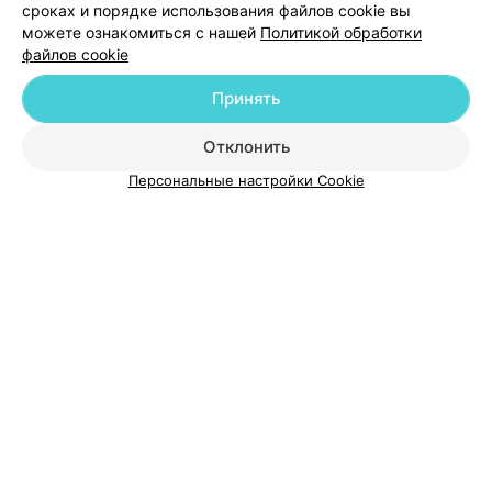
сроках и порядке использования файлов cookie вы
можете ознакомиться с нашей
Политикой обработки
файлов cookie
Принять
О проекте
Новости проекта
Размещение рекламы
Отклонить
Медицинский маркетинг
Публичный договор
Персональные настройки Cookie
Пользовательское соглашение
Способы оплаты
Вакансии
Партнеры
Написать руководителю 103.by
Написать в поддержку
Персональные настройки cookie
Обработка персональных данных