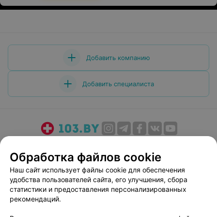
Добавить компанию
Добавить специалиста
О проекте
Новости проекта
Размещение рекламы
Обработка файлов cookie
Медицинский маркетинг
Публичный договор
Наш сайт использует файлы cookie для обеспечения
Пользовательское соглашение
Способы оплаты
удобства пользователей сайта, его улучшения, сбора
Вакансии
Партнеры
статистики и предоставления персонализированных
Написать руководителю 103.by
рекомендаций.
Написать в поддержку