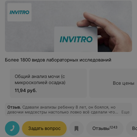
Более 1800 видов лабораторных исследований
Общий анализ мочи (с
микроскопией осадка)
Все цены
11,94 руб.
Отзыв
.
Сдавали анализы ребенку 8 лет, он боялся, но
девочки медсестры настолько ловко всё сделали что
Еще
ребенок даже не заметил как все прошло.
Рекомендуем!!
1243
Задать вопрос
Отзывы
В