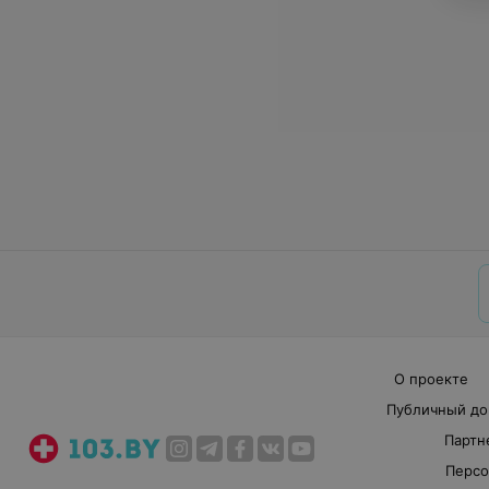
О проекте
Публичный до
Партн
Персо