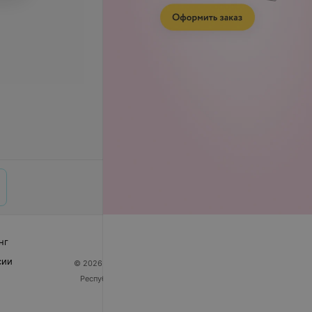
нг
сии
© 2026 ООО «Артокс Лаб», УНП 191700409
| 220012,
Республика Беларусь, г. Минск, улица Толбухина, 2,
пом. 16 | help@103.by
Служба поддержки
+375 291212755