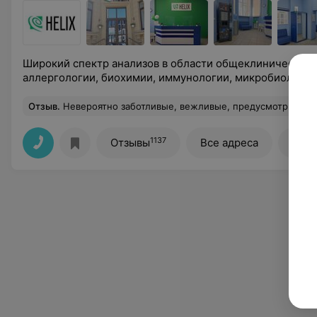
Широкий спектр анализов в области общеклинических 
аллергологии, биохимии, иммунологии, микробиологии 
Отзыв
.
Невероятно заботливые, вежливые, предусмотрительные и тактичные сотрудники Синево на Независимости 168. Спасибо вам огромное от души за ваш т
1137
Отзывы
Все адреса
Все 