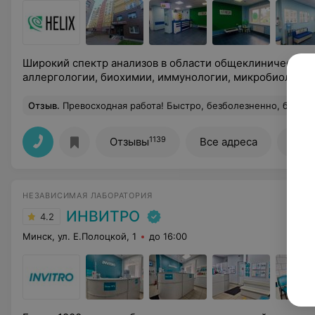
Широкий спектр анализов в области общеклинических 
аллергологии, биохимии, иммунологии, микробиологии 
Отзыв
.
Превосходная работа! Быстро, безболезненно, без синяков и боли в течении дня, учитывая, что вен абсолютно не видно и мало кто их мог нащупать.
1139
Отзывы
Все адреса
Все
НЕЗАВИСИМАЯ ЛАБОРАТОРИЯ
ИНВИТРО
4.2
Минск, ул. Е.Полоцкой, 1
до 16:00