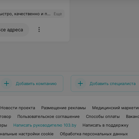
же можно заказать результаты на английском языке, тогда все ещё и с переводом. Инвитро Кунцевщина — супер! Благодарю!
Еще
Все адреса
Добавить компанию
Добавить специалиста
Новости проекта
Размещение рекламы
Медицинский маркети
говор
Пользовательское соглашение
Способы оплаты
Вакан
еры
Написать руководителю 103.by
Написать в поддержку
нальные настройки cookie
Обработка персональных данных