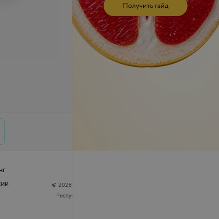
нг
сии
© 2026 ООО «Артокс Лаб», УНП 191700409
| 220012,
Республика Беларусь, г. Минск, улица Толбухина, 2,
пом. 16 | help@103.by
Служба поддержки
+375 291212755