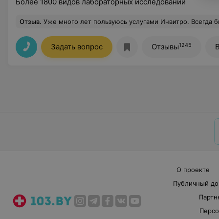
Более 1800 видов лабораторных исследований
Отзыв
.
Уже много лет пользуюсь услугами Инвитро. Всегда быстро, качественно и по cito. Удобное расположение возле дома. В субботу в 7:30 сдала много анализов (ОАК, кровь на группу, гормоны, вирусы, биохимия) — и уже к 17 вечера этого же дня все анализы были готовы! Очень удобно! Так
1245
Задать вопрос
Отзывы
О проекте
Публичный до
Партн
Персо