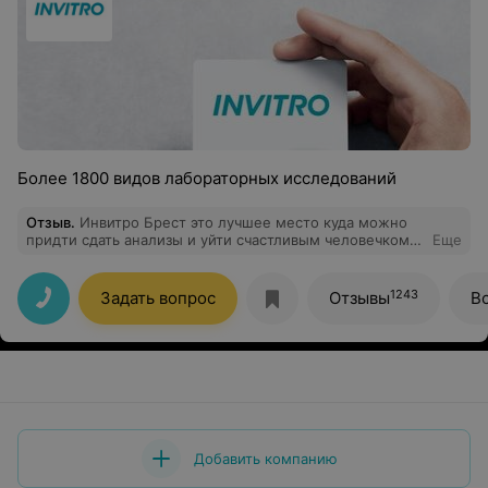
Более 1800 видов лабораторных исследований
Отзыв
.
Инвитро Брест это лучшее место куда можно
придти сдать анализы и уйти счастливым человечком
Еще
???? домой. Радует индивидуальный подход к
пациенту. Безболезненность процедуры. Всегда все
вежливы, приятны. Мои врачи всегда Invitro
1243
Задать вопрос
Отзывы
В
рекомендуют для обследования,что очень радует!
Всем спасибо.
Добавить компанию