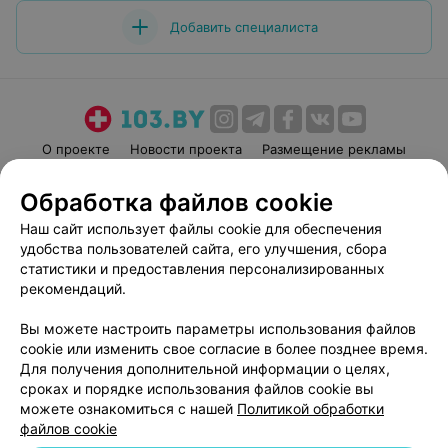
Добавить специалиста
О проекте
Новости проекта
Размещение рекламы
Медицинский маркетинг
Публичный договор
Обработка файлов cookie
Пользовательское соглашение
Способы оплаты
Наш сайт использует файлы cookie для обеспечения
Вакансии
Партнеры
удобства пользователей сайта, его улучшения, сбора
Написать руководителю 103.by
статистики и предоставления персонализированных
рекомендаций.
Написать в поддержку
Персональные настройки cookie
Вы можете настроить параметры использования файлов
Обработка персональных данных
cookie или изменить свое согласие в более позднее время.
Для получения дополнительной информации о целях,
сроках и порядке использования файлов cookie вы
можете ознакомиться с нашей
Политикой обработки
файлов cookie