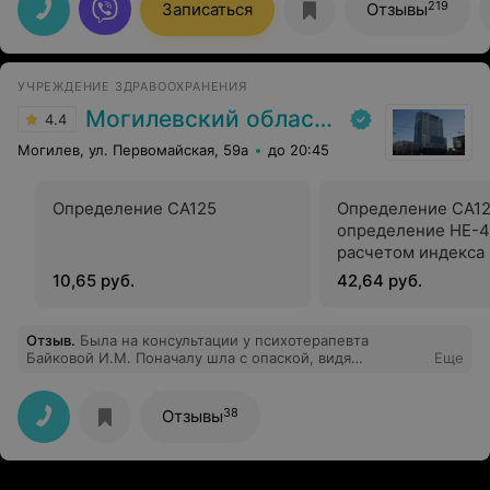
219
Записаться
Отзывы
УЧРЕЖДЕНИЕ ЗДРАВООХРАНЕНИЯ
Могилевский областной лечебно-диагностический центр
4.4
Могилев, ул. Первомайская, 59а
до 20:45
Определение СА125
Определение СА12
определение НЕ-4
расчетом индекса
10,65 руб.
42,64 руб.
Отзыв
.
Была на консультации у психотерапевта
Байковой И.М. Поначалу шла с опаской, видя
Еще
предыдущие отзывы, но! Как же я ошибалась!
Отличный специалист, очень тактичный и мягкий, не
давит, скорректировала лечение и дала дальнейшие
38
Отзывы
рекомендации. Осталась очень довольна по итогу.