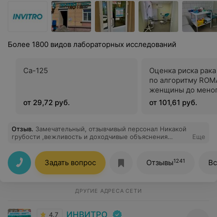
Более 1800 видов лабораторных исследований
Са-125
Оценка риска рака
по алгоритму ROM
женщины до мено
от 29,72 руб.
от 101,61 руб.
Отзыв
.
Замечательный, отзывчивый персонал Никакой
грубости ,вежливость и доходчивые объяснения
Еще
Отдельное спасибо работникам лаборатории,анализ
берут быстро и без боли
1241
Задать вопрос
Отзывы
Вс
ДРУГИЕ АДРЕСА СЕТИ
ИНВИТРО
4.7