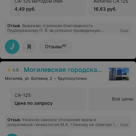
СА-125 методом ИФА
Антиген СА 125
4,49 руб.
16,63 руб.
Отзыв
.
Выражаю огромную благодарность
Подберезскому П. В. за успешно проведенную
Еще
операцию и Рыбчиной А. В. за отзывчивость,
профессионализм и хорошее отношение к пациентам.
48
Отзывы
Могилевская городская больница скорой медицинской помощи
3.9
Могилев, ул. Боткина, 2
Круглосуточно
СА-125
Все цены
Цена по запросу
Отзыв
.
Ужасное хамское отношение врача в
оперативной гинекологии М.А. ! Никому не советую !
Еще
Впервые сталкиваюсь с таким непрофессионализмом и
некомпетентностью.