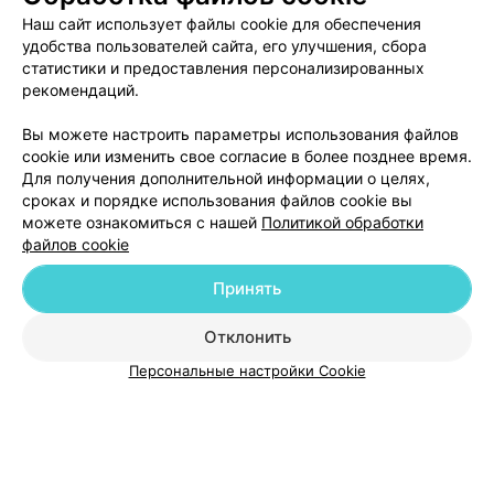
Наш сайт использует файлы cookie для обеспечения
удобства пользователей сайта, его улучшения, сбора
Отзыв
.
Врач очень приятная, вежливая, компетентная
врач. На консультации внимательно выслушала и
Еще
статистики и предоставления персонализированных
посмотрела все предыдущие исследования,
рекомендаций.
безболезненно провела осмотр. Ответила на все
интересующие вопросы, подробно доступно всё
Записаться
Отз
Вы можете настроить параметры использования файлов
объяснила, назначила лечение. Очень рекомендую.
Спасибо за вашу работу
cookie или изменить свое согласие в более позднее время.
Для получения дополнительной информации о целях,
сроках и порядке использования файлов cookie вы
можете ознакомиться с нашей
Политикой обработки
файлов cookie
Принять
Добавить компанию
Отклонить
Добавить специалиста
Персональные настройки Cookie
О проекте
Новости проекта
Размещение рекламы