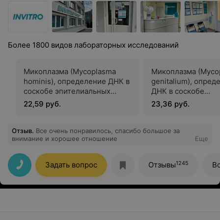
Более 1800 видов лабораторных исследований
Микоплазма (Mycoplasma
Микоплазма (Myco
hominis), определение ДНК в
genitalium), опред
соскобе эпителиальных
ДНК в соскобе
клеток урогенитального
эпителиальных кл
22,59 руб.
23,36 руб.
тракта (Mycoplasma hominis,
урогенитального т
DNA, Scrape of Urogenital
(Mycoplasma genita
Epithelial Cells)
Scrape of Urogenital
Отзыв
.
Все очень понравилось, спасибо большое за
внимание и хорошее отношение
Еще
Cells)
1245
Задать вопрос
Отзывы
В