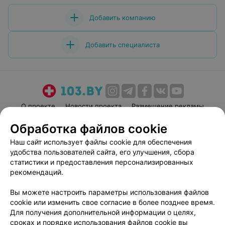
Добавить компанию
Добавить специалиста
О проекте
Новости проекта
Размещение рекламы
Медицинский маркетинг
Публичный договор
Обработка файлов cookie
Пользовательское соглашение
Способы оплаты
Наш сайт использует файлы cookie для обеспечения
Вакансии
Партнеры
удобства пользователей сайта, его улучшения, сбора
статистики и предоставления персонализированных
Написать руководителю 103.by
рекомендаций.
Написать в поддержку
Персональные настройки cookie
Вы можете настроить параметры использования файлов
cookie или изменить свое согласие в более позднее время.
Обработка персональных данных
Для получения дополнительной информации о целях,
сроках и порядке использования файлов cookie вы