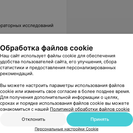
ораторных исследований
й
Посев на золотистый
Посев на 
Обработка файлов cookie
деление
стафилококк МРЗС (S.aureus,
стафилокок
MRSA), определение
определен
Наш сайт использует файлы cookie для обеспечения
чувствительности к
чувствител
от 23,65 руб.
от 30,64 р
удобства пользователей сайта, его улучшения, сбора
антимикробным препаратам
антимикро
статистики и предоставления персонализированных
и бактериофагам
и бактери
рекомендаций.
(отделяемое верхних
(отделяем
онал, все очень вежливые, умеют работать с детками, что очень понравилось. Анализы пришли быстро, хорошо то что можно самому проверить их в личном кабинете. Поэтому рекомендую Инвитро г.Пинск
Еще
дыхательных путей)
дыхательн
Вы можете настроить параметры использования файлов
cookie или изменить свое согласие в более позднее время.
Для получения дополнительной информации о целях,
се адреса
сроках и порядке использования файлов cookie вы можете
ознакомиться с нашей
Политикой обработки файлов cookie
Отклонить
Принять
Персональные настройки Cookie