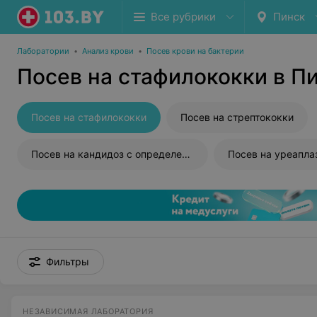
Все рубрики
Пинск
Лаборатории
•
Анализ крови
•
Посев крови на бактерии
Посев на стафилококки в П
Посев на стафилококки
Посев на стрептококки
Посев на кандидоз с определением чувствительности
Посев на уреапл
Фильтры
НЕЗАВИСИМАЯ ЛАБОРАТОРИЯ