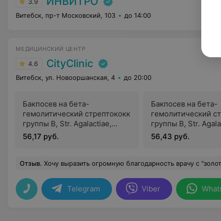
ИНВИТРО
3.9
Витебск, пр-т Московский, 103
до 14:00
МЕДИЦИНСКИЙ ЦЕНТР
CityClinic
4.6
Витебск, ул. Новооршанская, 4
до 20:00
Бакпосев на бета-
Бакпосев на бета-
гемолитический стрептококк
гемолитический с
группы B, Str. Agalactiae,
группы B, Str. Agala
определение
определение
56,17 руб.
56,43 руб.
чувствительности к
чувствительности 
антибиотикам
антибиотикам (пря
(урогенитальный тракт)
Отзыв
.
Хочу выразить огромную благодарность врачу с "золотыми" руками Шаричкову Виталию Евгеньевичу,за его профессионализм,чуткость и внимательное отношение. Я раньше очень боялась стоматологом,пока не попала к такому прекрасному врачу на приём, т.к. Виталий Евгеньевич сделал всё без болезне
Telegram
Viber
What