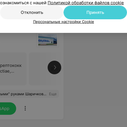
ознакомиться с нашей
Политикой обработки файлов cookie
Отклонить
Принять
Персональные настройки Cookie
трептококк
Все цены
ctiae,
к
мая кишка)
нно и не было никакого дискомфорта. Ещё раз большое спасибо!!! Буду советовать всем Виталия Евгеньевича и вашу клинику!!!!
Еще
sApp