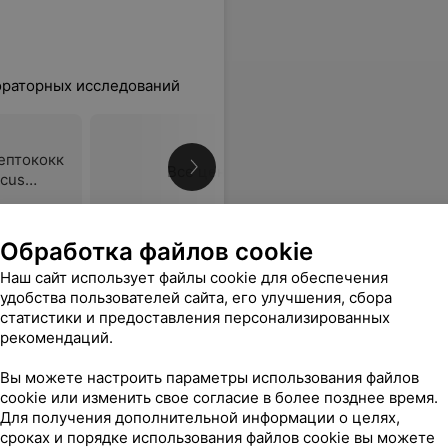
ораторных исследований
ептококк
Все цены
ccus
 и
Обработка файлов cookie
паратам
нал, кровь взяли безболезненно и очень быстро. Буду приходить еще сдавать в данную лабораторию, отличное место!
Еще
Наш сайт использует файлы cookie для обеспечения
х
удобства пользователей сайта, его улучшения, сбора
статистики и предоставления персонализированных
рекомендаций.
Все адреса
Вы можете настроить параметры использования файлов
cookie или изменить свое согласие в более позднее время.
Для получения дополнительной информации о целях,
сроках и порядке использования файлов cookie вы можете