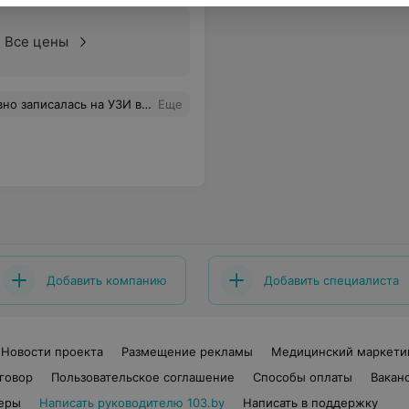
Все цены
а, заканчивая компетентностью специалиста, который проводил УЗИ. Спасибо Вам!
Еще
Добавить компанию
Добавить специалиста
Новости проекта
Размещение рекламы
Медицинский маркети
говор
Пользовательское соглашение
Способы оплаты
Вакан
еры
Написать руководителю 103.by
Написать в поддержку