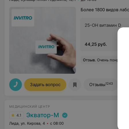
Более 1800 видов лаб
25-ОН витамин D
44,25 руб.
Отзыв
.
Очень понравилось! Хороший сервис Хотелось бы выразить огром
1243
Задать вопрос
Отзывы
МЕДИЦИНСКИЙ ЦЕНТР
Экватор-М
4.1
Лида, ул. Кирова, 4
с 08:00