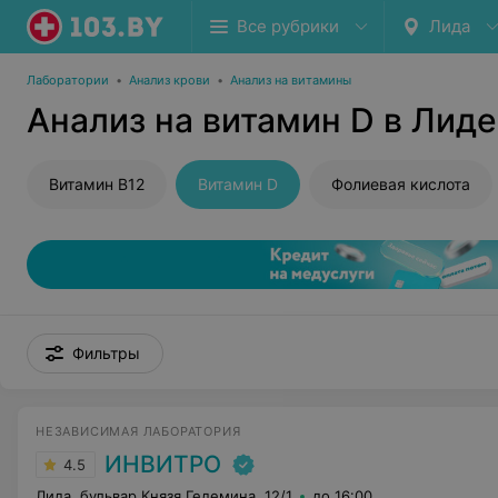
Все рубрики
Лида
Лаборатории
•
Анализ крови
•
Анализ на витамины
Анализ на витамин D в Лиде
Витамин В12
Витамин D
Фолиевая кислота
Фильтры
НЕЗАВИСИМАЯ ЛАБОРАТОРИЯ
ИНВИТРО
4.5
Лида, бульвар Князя Гедемина, 12/1
до 16:00