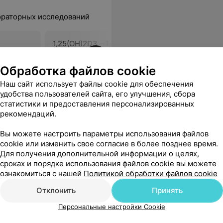
ораторных исследований
1,25(OH)2D3 – 1,25-
Витамин D
дигидроксивитамин D3
обмен
Обработка файлов cookie
138,25 руб.
59,75 руб.
Наш сайт использует файлы cookie для обеспечения
удобства пользователей сайта, его улучшения, сбора
статистики и предоставления персонализированных
ную благодарность сотрудникам офиса за профессионализм. Буду рекомендовать знакомым.
Еще
рекомендаций.
Вы можете настроить параметры использования файлов
cookie или изменить свое согласие в более позднее время.
Все адреса
Для получения дополнительной информации о целях,
сроках и порядке использования файлов cookie вы можете
ознакомиться с нашей
Политикой обработки файлов cookie
Отклонить
Принять
Персональные настройки Cookie