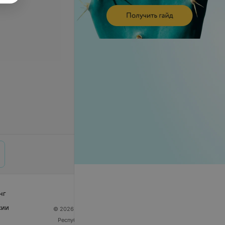
нг
сии
© 2026 ООО «Артокс Лаб», УНП 191700409
| 220012,
Республика Беларусь, г. Минск, улица Толбухина, 2,