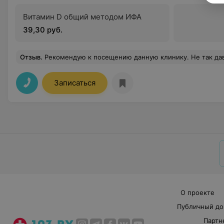
Витамин D общий методом ИФА
39,30 руб.
Отзыв
.
Рекомендую к посещению данную клинику. Не так давно записалась на УЗИ в медицинский центр «Экватор-М» и осталась очень довольна, начиная от отличного сервиса, вежливого персонал
Записаться
О проекте
Публичный до
Партн