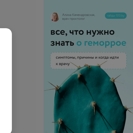
 и минеральный
Витамин D: генетический
риск дефицита и текущий
статус
95,24 руб.