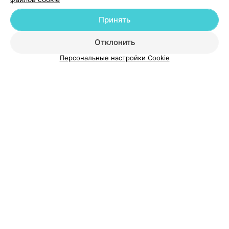
Принять
О проекте
Новости проекта
Размещение рекламы
Отклонить
Медицинский маркетинг
Публичный договор
Пользовательское соглашение
Способы оплаты
Персональные настройки Cookie
Вакансии
Партнеры
Написать руководителю 103.by
Написать в поддержку
Персональные настройки cookie
Обработка персональных данных
© 2026 ООО «Артокс Лаб», УНП 191700409
| 220012, Республика Беларусь,
г. Минск, улица Толбухина, 2, пом. 16 | help@103.by
Служба поддержки
+375 291212755