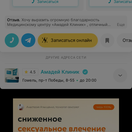
Записаться
Записать
Отзыв
.
Хочу выразить огромную благодарность
Медицинскому центру «Амадей Клиник» , отличный
Еще
медицинский центр. Вежливый и квалифицированный
персонал. Моя отдельная благодарность
администратору Ирине. Открытая и контактная,
Записаться онлайн
Отз
доброе отношение ко мне. Хочу пожелать дальнейших
профессиональных успехов в работе вашему центру.
ДРУГИЕ АДРЕСА СЕТИ
Амадей Клиник
4.5
Гомель, пр-т Победы, 8-55
до 20:00