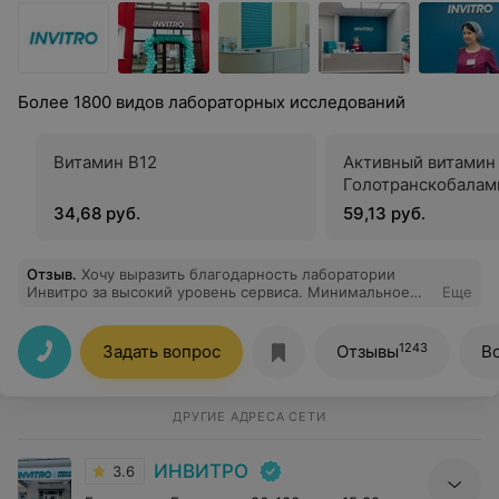
Более 1800 видов лабораторных исследований
Витамин В12
Активный витамин 
Голотранскобалам
34,68 руб.
59,13 руб.
Отзыв
.
Хочу выразить благодарность лаборатории
Инвитро за высокий уровень сервиса. Минимальное
Еще
ожидание, вежливый персонал!
1243
Задать вопрос
Отзывы
В
ДРУГИЕ АДРЕСА СЕТИ
ИНВИТРО
3.6