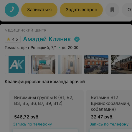
Гомеля такого уважения к пациентам! Успехов и
здоровья персоналу!
Записаться
Задать вопрос
О
МЕДИЦИНСКИЙ ЦЕНТР
Амадей Клиник
4.5
Гомель, пр-т Речицкий, 7/1
до 20:00
Квалифицированная команда врачей
Витамины группы В (В1, В2,
Витамин В12
В3, В5, В6, В7, В9, В12)
(цианокобаламин,
кобаламин)
546,72 руб.
32,47 руб.
Запись по телефону
Запись по телефону