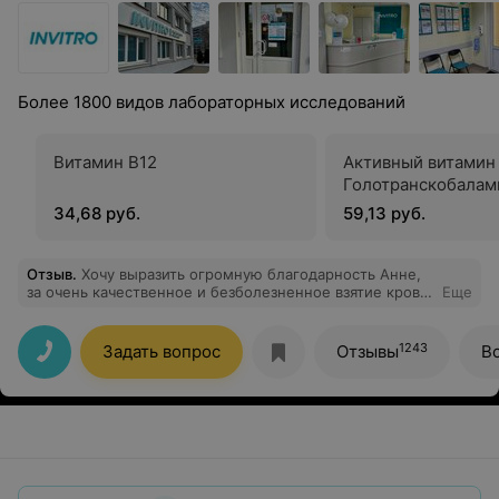
Более 1800 видов лабораторных исследований
Витамин В12
Активный витамин 
Голотранскобалам
34,68 руб.
59,13 руб.
Отзыв
.
Хочу выразить огромную благодарность Анне,
за очень качественное и безболезненное взятие крови
Еще
с первого раза, из моих очень сложных вен. Такого
взятия у меня не было никогда. Обычно, в других
местах, колют много раз. Буду рекомендовать всем
1243
Задать вопрос
Отзывы
В
знакомым.