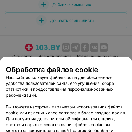
Добавить компанию
Добавить специалиста
О проекте
Новости проекта
Размещение рекламы
Медицинский маркетинг
Публичный договор
Обработка файлов cookie
Пользовательское соглашение
Способы оплаты
Наш сайт использует файлы cookie для обеспечения
Вакансии
Партнеры
удобства пользователей сайта, его улучшения, сбора
статистики и предоставления персонализированных
Написать руководителю 103.by
рекомендаций.
Написать в поддержку
Персональные настройки cookie
Вы можете настроить параметры использования файлов
cookie или изменить свое согласие в более позднее время.
Обработка персональных данных
Для получения дополнительной информации о целях,
сроках и порядке использования файлов cookie вы
можете ознакомиться с нашей
Политикой обработки