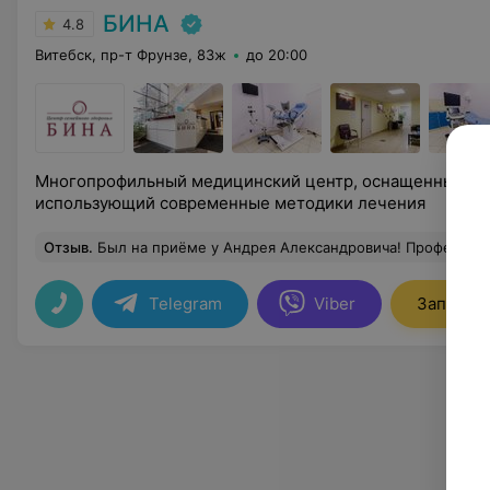
БИНА
4.8
Витебск, пр-т Фрунзе, 83ж
до 20:00
Многопрофильный медицинский центр, оснащенный но
использующий современные методики лечения
Отзыв
.
Был на приёме у Андрея Александровича! Профессионал своего дела. Все доходчиво разъяснил по моему заболеванию. Назначил необходимые процедуры и лечение. Ответил на все мои вопросы, на которые врач
Telegram
Viber
Записать