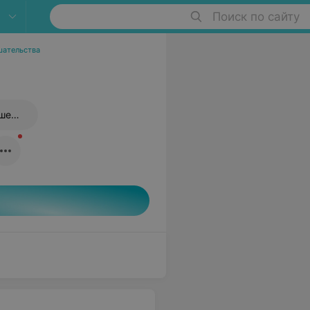
Поиск по сайту
шательства
Радиоволновая коагуляция шейки матки