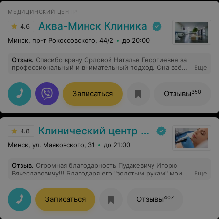
МЕДИЦИНСКИЙ ЦЕНТР
Аква-Минск Клиника
4.6
Минск, пр-т Рокоссовского, 44/2
до 20:00
Отзыв
.
Спасибо врачу Орловой Наталье Георгиевне за
профессиональный и внимательный подход. Она всё
Еще
объяснила доступным языком и назначила корректное
лечение с логической цепочкой. Из кабинета я вышла
с уверенность , что попала к хорошему специалисту и
350
Записаться
Отзывы
надёжные руки.
Клинический центр пластической хирургии и медицинской косметологии
4.8
Минск, ул. Маяковского, 31
до 21:00
Отзыв
.
Огромная благодарность Пудакевичу Игорю
Вячеславовичу!!! Благодаря его "золотым рукам" мои
Еще
глаза стали просто шикарными. Немного сомневалась
на счет этого доктора, так как мне он показался очень
молодым для пластического хирурга, но все мои
407
Записаться
Отзывы
сомнения были напрасными. Верхнюю
блефароспластику 20 марта 2023 г. он провел