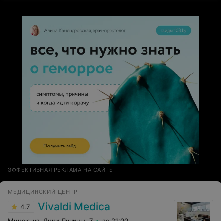
блестяще!!! Очень внимательный, вежливый,
тактичный и позитивный молодой человек! Спасибо
огромное!!! Побольше ему благодарных пациентов!
ЭФФЕКТИВНАЯ РЕКЛАМА НА САЙТЕ
МЕДИЦИНСКИЙ ЦЕНТР
Vivaldi Medica
4.7
Минск, ул. Янки Лучины, 7
до 21:00