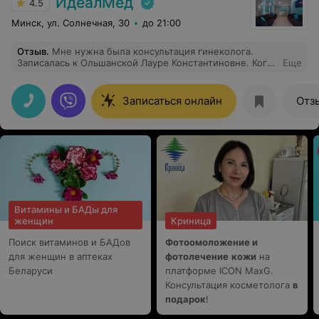
ИдеалМед
4.5
Минск, ул. Солнечная, 30
до 21:00
Отзыв
.
Мне нужна была консультация гинеколога.
Записалась к Ольшанской Лауре Константиновне. Когда
Еще
начался прием, врач сразу же расположила к себе . Я
впервые встречаю такое отношение к пациенту . На
все мои вопросы были получены развернутые ответы .
Записаться онлайн
Отз
Очень чуткий , отзывчивый , внимательный ,
квалифицированный специалист. Работа мед центра и
врача на высшем уровне .
Витамины и БАДы для
женщин
Криница
Поиск витаминов и БАДов
Фотоомоложение и
для женщин в аптеках
фотолечение
кожи
на
Беларуси
платформе ICON MaxG.
Консультация косметолога
в
подарок
!