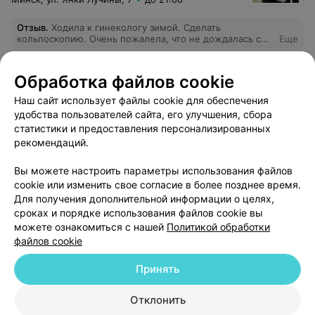
Отзыв
.
Ходила к гинекологу зимой. Сделать
кольпоскопию. Очень пожалела, что не дождалась с
Еще
отпуска своего врача и пошла сюда... Не знаю, про
какую компетенцию врача мне говорили, но когда
лежишь на кресле и врач не может настроить и
55
Отзывы
Обработка файлов cookie
засунуть в тебя кольпоскоп, это ненормально. И по
итогу после посещения не дали ни заключения ничего,
Наш сайт использует файлы cookie для обеспечения
аля "я не видела ваших старых результатов, поэтому
удобства пользователей сайта, его улучшения, сбора
что мне вам писать". По итогу все таки мне написали
статистики и предоставления персонализированных
"бумажку-заключение", после того как я ее попросила,
которая сама себе противоречит. Врач даже
рекомендаций.
посмеялась моя после такого заключения.
Вы можете настроить параметры использования файлов
Добавить компанию
cookie или изменить свое согласие в более позднее время.
Для получения дополнительной информации о целях,
сроках и порядке использования файлов cookie вы
Добавить специалиста
можете ознакомиться с нашей
Политикой обработки
файлов cookie
Принять
Отклонить
О проекте
Новости проекта
Размещение рекламы