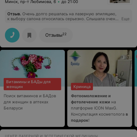
Минск, пр-т Любимова, 6
до 21:00
Отзыв
.
Очень долго решалась на лазерную эпиляцию,
к выбору салона относилась серьезно. Слышала очень
Еще
много хороших отзывов прт слон Фрау Марта и когда
пришла сюда ни разу не пожалела, все на высшем
уровне с самого начала. Моим косметологом была
22
Отзывы
Екатерина, после процедуры сразу поняла что буду
ходить только к ней. Очень профессиональный подход
к клиенту. Также меня очень порадовала девушка на
ресепшене, очень вежливая и приятная. Вообщем я
осталась довольна и обязательно буду ходить сюда.
Витамины и БАДы для
женщин
Криница
Поиск витаминов и БАДов
Фотоомоложение и
для женщин в аптеках
фотолечение
кожи
на
Беларуси
платформе ICON MaxG.
Консультация косметолога
в
подарок
!
ЦЕНТР ЛАЗЕРНОЙ И ЭСТЕТИЧЕСКОЙ МЕДИЦИНЫ