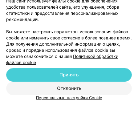
Наш сайт использует файлы cookie для обеспечения
удобства пользователей сайта, его улучшения, сбора
Минск, ул. Я.Чечота, 6
до 21:00
статистики и предоставления персонализированных
рекомендаций.
Все адреса
Вы можете настроить параметры использования файлов
cookie или изменить свое согласие в более позднее время.
Для получения дополнительной информации о целях,
сроках и порядке использования файлов cookie вы
можете ознакомиться с нашей
Политикой обработки
файлов cookie
Добавить компанию
Принять
Добавить специалиста
Отклонить
Персональные настройки Cookie
О проекте
Новости проекта
Размещение рекламы
Медицинский маркетинг
Публичный договор