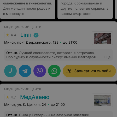
омоложение в гинекологии.
города, бронирование и
Для женщин после родов и
другие полезные сервисы в
в менопаузе
вашем смартфоне
МЕДИЦИНСКИЙ ЦЕНТР
Linii
4.4
Минск, пр-т Дзержинского, 123
до 21:00
Отзыв
.
Лучший специалисте, которого я встречала.
Про судьбу и случайности скажу: именно благодаря
Еще
ему я получила правильный диагноз и удалось найти
решение моих медицинских проблем. До этого многие
врачи не могли определить причину и долгое время
Записаться онлайн
искали. Благодаря профессионализму и
внимательному подходу Георгия, помог мне выявить
наследственное заболевание, которое никто из других
специалистов не мог обнаружить. Благодарна за
МЕДИЦИНСКИЙ ЦЕНТР
возможность доверить здоровье именно ему. Это
действительно лучший врач, которого я встречала.
МедАвеню
4.7
Минск, ул. К. Цеткин, 24
до 21:00
Отзыв
.
Была у Екатерины на лазерной эпиляции