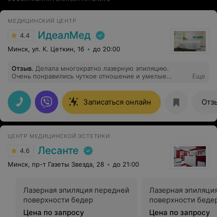
МЕДИЦИНСКИЙ ЦЕНТР
ИдеалМед
4.4
Минск, ул. К. Цеткин, 16
до 20:00
Отзыв
.
Делала многократно лазерную эпиляцию.
Очень понравились чуткое отношение и умелые
Еще
действия специалистов центра. Лазерная эпиляция -
процедура не из приятных, но благодаря советам и
умению мастеров она проходила терпимо и менее
Записаться онлайн
Отз
болезненно. Положительный результат был очевиден.
Так получалось, что попадала всегда к разным
специалистам, но не разочаровалась ни в ком. Все
девушки были внимательны и профессиональны. Буду
ЦЕНТР МЕДИЦИНСКОЙ ЭСТЕТИКИ
и впредь пользоваться услугами этого центра.
Лесанте
4.6
Минск, пр-т Газеты Звезда, 28
до 21:00
Лазерная эпиляция передней
Лазерная эпиляци
поверхности бедер
поверхности беде
Цена по запросу
Цена по запросу